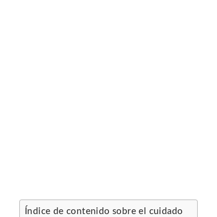
ebook
ter
edIn
erest
mbleupon
l
Índice de contenido sobre el cuidado