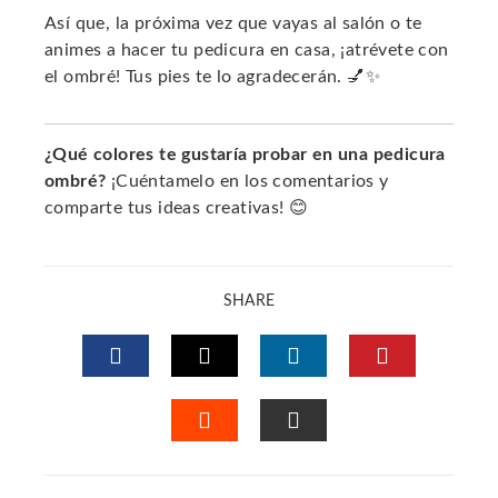
Así que, la próxima vez que vayas al salón o te
animes a hacer tu pedicura en casa, ¡atrévete con
el ombré! Tus pies te lo agradecerán. 💅✨
¿Qué colores te gustaría probar en una pedicura
ombré?
¡Cuéntamelo en los comentarios y
comparte tus ideas creativas! 😊
SHARE
FACEBOOK
TWITTER
LINKEDIN
PINTERES
STUMBLEUPON
EMAIL