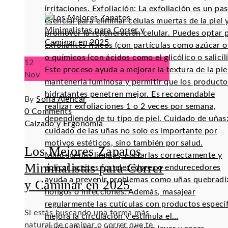
irritaciones. Exfoliación: La exfoliación es un pa
esencial para eliminar células muertas de la piel 
promover la regeneración celular. Puedes optar 
exfoliantes físicos (con partículas como azúcar o 
o químicos (con ácidos como el glicólico o salicíli
12
Este proceso ayuda a mejorar la textura de la pie
Nov
mantenerla luminosa y permitir que los producto
hidratantes penetren mejor. Es recomendable
By
Sofía Alencar
realizar exfoliaciones 1 o 2 veces por semana,
0 Comments
dependiendo de tu tipo de piel. Cuidado de uñas:
Calzado y Ergonomía
cuidado de las uñas no solo es importante por
motivos estéticos, sino también por salud.
Los Mejores Zapatos
Mantenerlas limpias, cortarlas correctamente y
Minimalistas para Correr
aplicar aceites fortalecedores o endurecedores
ayuda a prevenir problemas como uñas quebradi
y Caminar en 2025
hongos o infecciones. Además, masajear
regularmente las cutículas con productos especí
Si estás buscando una forma más
mejora la circulación y estimula el…
natural de caminar o correr que te