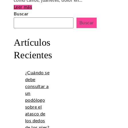
como callos, juanetes, dolor en…
Leer más
Buscar
Buscar
Artículos
Recientes
¿Cuándo se
debe
consultar a
un
podólogo
sobre el
atasco de
los dedos
de los pies?