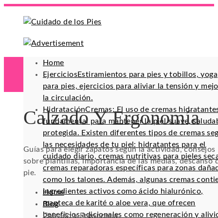
Home
Ejercicios
Estiramientos para pies y tobillos, yoga
para pies, ejercicios para aliviar la tensión y mej
la circulación.
Hidratación
Cremas: El uso de cremas hidratante
Calzado Y Ergonomía
fundamental para mantener la piel suave, saluda
protegida. Existen diferentes tipos de cremas se
las necesidades de tu piel: hidratantes para el
Guías para elegir zapatos según la actividad, consejos
cuidado diario, cremas nutritivas para pieles sec
sobre plantillas, importancia de las medias, descanso 
cremas reparadoras específicas para zonas daña
pie.
como los talones. Además, algunas cremas conti
ingredientes activos como ácido hialurónico,
Home
manteca de karité o aloe vera, que ofrecen
Blog
beneficios adicionales como regeneración y alivi
Calzado y Ergonomía