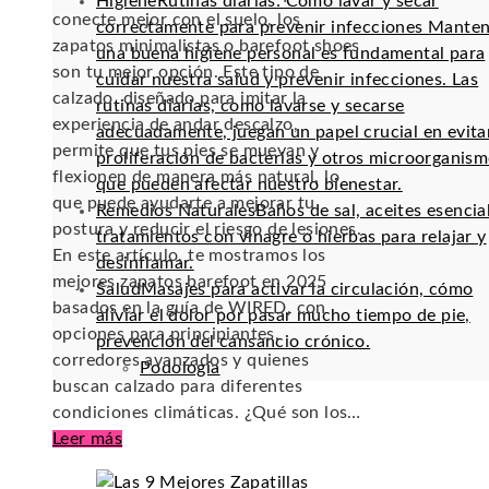
Higiene
Rutinas diarias: Cómo lavar y secar
conecte mejor con el suelo, los
correctamente para prevenir infecciones Mante
zapatos minimalistas o barefoot shoes
una buena higiene personal es fundamental para
son tu mejor opción. Este tipo de
cuidar nuestra salud y prevenir infecciones. Las
calzado, diseñado para imitar la
rutinas diarias, como lavarse y secarse
experiencia de andar descalzo,
adecuadamente, juegan un papel crucial en evitar
permite que tus pies se muevan y
proliferación de bacterias y otros microorganis
flexionen de manera más natural, lo
que pueden afectar nuestro bienestar.
que puede ayudarte a mejorar tu
Remedios Naturales
Baños de sal, aceites esencia
postura y reducir el riesgo de lesiones.
tratamientos con vinagre o hierbas para relajar y
En este artículo, te mostramos los
desinflamar.
mejores zapatos barefoot en 2025
Salud
Masajes para activar la circulación, cómo
basados en la guía de WIRED, con
aliviar el dolor por pasar mucho tiempo de pie,
opciones para principiantes,
prevención del cansancio crónico.
corredores avanzados y quienes
Podología
buscan calzado para diferentes
condiciones climáticas. ¿Qué son los…
Leer más