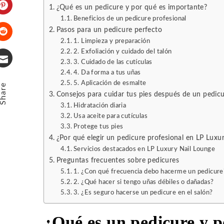
¿Qué es un pedicure y por qué es importante?
Beneficios de un pedicure profesional
Pinterest
Pasos para un pedicure perfecto
1. Limpieza y preparación
Stumbleupon
2. Exfoliación y cuidado del talón
3. Cuidado de las cutículas
4. Da forma a tus uñas
Email
5. Aplicación de esmalte
Share
Consejos para cuidar tus pies después de un pedic
Hidratación diaria
Usa aceite para cutículas
Protege tus pies
¿Por qué elegir un pedicure profesional en LP Luxu
Servicios destacados en LP Luxury Nail Lounge
Preguntas frecuentes sobre pedicures
1. ¿Con qué frecuencia debo hacerme un pedicure
2. ¿Qué hacer si tengo uñas débiles o dañadas?
3. ¿Es seguro hacerse un pedicure en el salón?
¿Qué es un pedicure y p