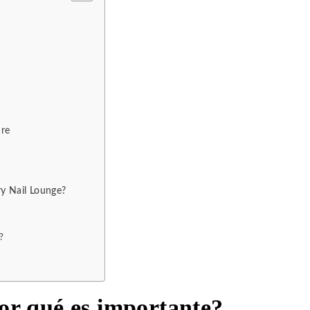
ure
ry Nail Lounge?
?
or qué es importante?