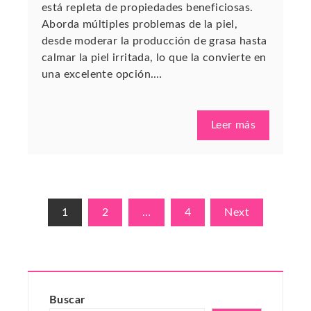
está repleta de propiedades beneficiosas.
Aborda múltiples problemas de la piel,
desde moderar la producción de grasa hasta
calmar la piel irritada, lo que la convierte en
una excelente opción.…
Leer más
Paginación
1
2
…
4
Next
de
entradas
Buscar