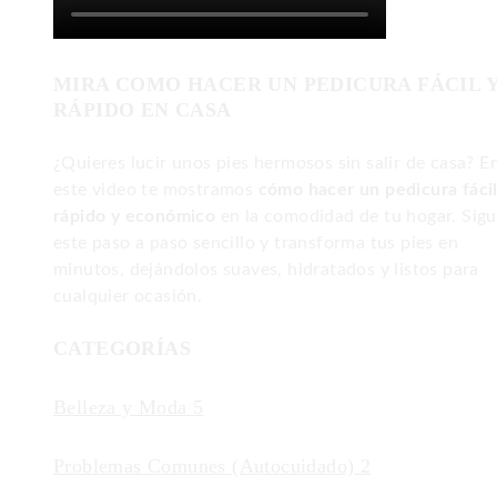
MIRA COMO HACER UN PEDICURA FÁCIL 
RÁPIDO EN CASA
¿Quieres lucir unos pies hermosos sin salir de casa? E
este video te mostramos
cómo hacer un pedicura fácil
rápido y económico
en la comodidad de tu hogar. Sig
este paso a paso sencillo y transforma tus pies en
minutos, dejándolos suaves, hidratados y listos para
cualquier ocasión.
CATEGORÍAS
Belleza y Moda
5
Problemas Comunes (Autocuidado)
2