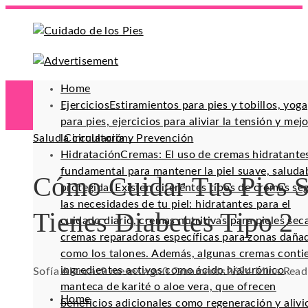
Home
Ejercicios
Estiramientos para pies y tobillos, yoga
para pies, ejercicios para aliviar la tensión y mej
Salud Circulatoria y Prevención
la circulación.
Hidratación
Cremas: El uso de cremas hidratante
fundamental para mantener la piel suave, saluda
Cómo Cuidar Tus Pies S
protegida. Existen diferentes tipos de cremas se
las necesidades de tu piel: hidratantes para el
Tienes Diabetes Tipo 2
cuidado diario, cremas nutritivas para pieles sec
cremas reparadoras específicas para zonas daña
como los talones. Además, algunas cremas conti
ingredientes activos como ácido hialurónico,
Sofía Alencar
9 meses ago
0 Comments
269
4 Mins Read
manteca de karité o aloe vera, que ofrecen
Home
beneficios adicionales como regeneración y alivi