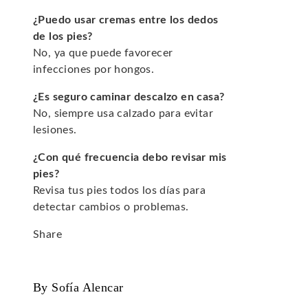
¿Puedo usar cremas entre los dedos
de los pies?
No, ya que puede favorecer
infecciones por hongos.
¿Es seguro caminar descalzo en casa?
No, siempre usa calzado para evitar
lesiones.
¿Con qué frecuencia debo revisar mis
pies?
Revisa tus pies todos los días para
detectar cambios o problemas.
Share
Facebook
Twitter
LinkedIn
Pinterest
Stumbleupon
Email
By Sofía Alencar