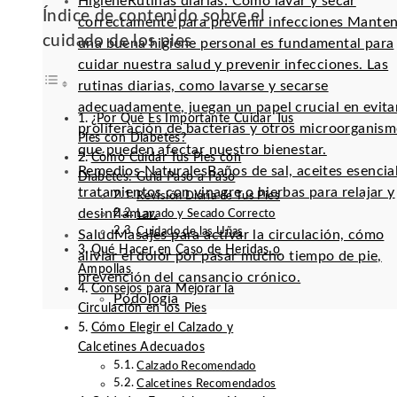
Higiene
Rutinas diarias: Cómo lavar y secar
Índice de contenido sobre el
correctamente para prevenir infecciones Mante
cuidado de los pies
una buena higiene personal es fundamental para
cuidar nuestra salud y prevenir infecciones. Las
rutinas diarias, como lavarse y secarse
adecuadamente, juegan un papel crucial en evitar
¿Por Qué Es Importante Cuidar Tus
proliferación de bacterias y otros microorganis
Pies con Diabetes?
que pueden afectar nuestro bienestar.
Cómo Cuidar Tus Pies con
Remedios Naturales
Baños de sal, aceites esencia
Diabetes: Guía Paso a Paso
tratamientos con vinagre o hierbas para relajar y
Revisión Diaria de Tus Pies
desinflamar.
Lavado y Secado Correcto
Cuidado de las Uñas
Salud
Masajes para activar la circulación, cómo
Qué Hacer en Caso de Heridas o
aliviar el dolor por pasar mucho tiempo de pie,
Ampollas
prevención del cansancio crónico.
Consejos para Mejorar la
Podología
Circulación en los Pies
Cómo Elegir el Calzado y
Calcetines Adecuados
Calzado Recomendado
Calcetines Recomendados