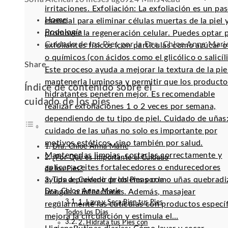
irritaciones. Exfoliación: La exfoliación es un pa
Home
esencial para eliminar células muertas de la piel 
Podología
promover la regeneración celular. Puedes optar 
Cuidado de los Pies por la Dra. Chloe Anna Mari
exfoliantes físicos (con partículas como azúcar o 
o químicos (con ácidos como el glicólico o salicíli
Facebook
Twitter
LinkedIn
Pinterest
Stumbleupon
Email
Share
Este proceso ayuda a mejorar la textura de la pie
mantenerla luminosa y permitir que los producto
Índice de contenido sobre el
hidratantes penetren mejor. Es recomendable
cuidado de los pies
realizar exfoliaciones 1 o 2 veces por semana,
dependiendo de tu tipo de piel. Cuidado de uñas:
cuidado de las uñas no solo es importante por
motivos estéticos, sino también por salud.
Dra. Chloe Anna Marie
Mantenerlas limpias, cortarlas correctamente y
¿Por Qué es Importante el Cuidado
aplicar aceites fortalecedores o endurecedores
de los Pies?
ayuda a prevenir problemas como uñas quebradi
Tips de Cuidado de los Pies por la
Dra. Chloe Anna Marie
hongos o infecciones. Además, masajear
1. Lava y Seca Bien tus Pies
regularmente las cutículas con productos especí
Todos los Días
mejora la circulación y estimula el…
2. Hidrata tus Pies con