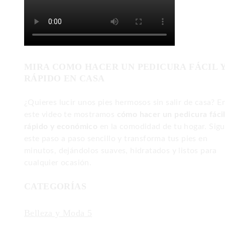
MIRA COMO HACER UN PEDICURA FÁCIL 
RÁPIDO EN CASA
¿Quieres lucir unos pies hermosos sin salir de casa? E
este video te mostramos
cómo hacer un pedicura fácil
rápido y económico
en la comodidad de tu hogar. Sig
este paso a paso sencillo y transforma tus pies en
minutos, dejándolos suaves, hidratados y listos para
cualquier ocasión.
CATEGORÍAS
Belleza y Moda
5