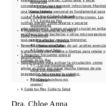
Higiene
Rutinas diarias: Cómo lavar y secar
Regularidad
correctamente para prevenir infecciones Mante
3. Corta tus Uñas
una buena higiene personal es fundamental para
Correctamente
4. Usa el Calzado Adecuado
cuidar nuestra salud y prevenir infecciones. Las
5. Exfolia tus Pies
rutinas diarias, como lavarse y secarse
Semanalmente
adecuadamente, juegan un papel crucial en evitar
Problemas Comunes en los Pies y
proliferación de bacterias y otros microorganis
Cómo Prevenirlos
que pueden afectar nuestro bienestar.
Callosidades y Durezas
Remedios Naturales
Baños de sal, aceites esencia
Hongos en las Uñas
Dolor en el Talón
tratamientos con vinagre o hierbas para relajar y
Preguntas Frecuentes sobre el
desinflamar.
Cuidado de los Pies
Salud
Masajes para activar la circulación, cómo
¿Con qué frecuencia debo
aliviar el dolor por pasar mucho tiempo de pie,
visitar a un podólogo?
prevención del cansancio crónico.
¿Es malo caminar descalzo?
Podología
¿Cómo desinfecto mis
zapatos?
Cuida tus Pies, Cuida tu Salud
Dra. Chloe Anna