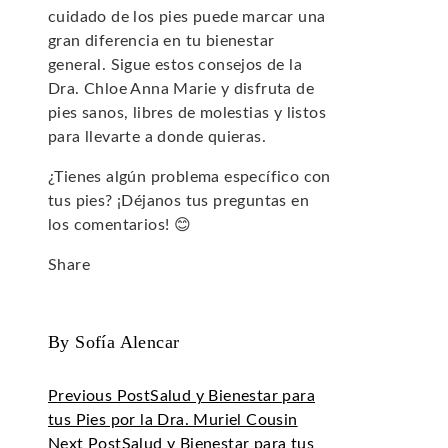
cuidado de los pies puede marcar una
gran diferencia en tu bienestar
general. Sigue estos consejos de la
Dra. Chloe Anna Marie y disfruta de
pies sanos, libres de molestias y listos
para llevarte a donde quieras.
¿Tienes algún problema específico con
tus pies? ¡Déjanos tus preguntas en
los comentarios! 😊
Share
Facebook
Twitter
LinkedIn
Pinterest
Stumbleupon
Email
By Sofía Alencar
Previous Post
Salud y Bienestar para
tus Pies por la Dra. Muriel Cousin
Next Post
Salud y Bienestar para tus