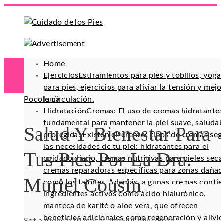
Home
Ejercicios
Estiramientos para pies y tobillos, yoga
para pies, ejercicios para aliviar la tensión y mej
Podología
la circulación.
Hidratación
Cremas: El uso de cremas hidratante
fundamental para mantener la piel suave, saluda
Salud Y Bienestar Para
protegida. Existen diferentes tipos de cremas se
las necesidades de tu piel: hidratantes para el
Tus Pies Por La Dra.
cuidado diario, cremas nutritivas para pieles sec
cremas reparadoras específicas para zonas daña
Muriel Cousin
como los talones. Además, algunas cremas conti
ingredientes activos como ácido hialurónico,
manteca de karité o aloe vera, que ofrecen
beneficios adicionales como regeneración y alivi
Sofía Alencar
10 meses ago
54
4 Mins Read