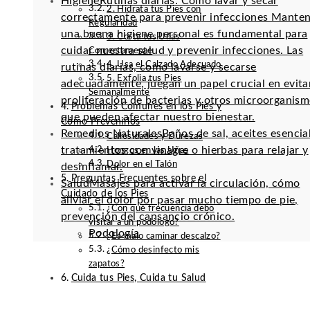
Higiene
Rutinas diarias: Cómo lavar y secar
2. Hidrata tus Pies con
correctamente para prevenir infecciones Mante
Regularidad
una buena higiene personal es fundamental para
3. Corta tus Uñas
cuidar nuestra salud y prevenir infecciones. Las
Correctamente
4. Usa el Calzado Adecuado
rutinas diarias, como lavarse y secarse
5. Exfolia tus Pies
adecuadamente, juegan un papel crucial en evitar
Semanalmente
proliferación de bacterias y otros microorganis
Problemas Comunes en los Pies y
que pueden afectar nuestro bienestar.
Cómo Prevenirlos
Remedios Naturales
Baños de sal, aceites esencia
Callosidades y Durezas
tratamientos con vinagre o hierbas para relajar y
Hongos en las Uñas
Dolor en el Talón
desinflamar.
Preguntas Frecuentes sobre el
Salud
Masajes para activar la circulación, cómo
Cuidado de los Pies
aliviar el dolor por pasar mucho tiempo de pie,
¿Con qué frecuencia debo
prevención del cansancio crónico.
visitar a un podólogo?
Podología
¿Es malo caminar descalzo?
¿Cómo desinfecto mis
zapatos?
Cuida tus Pies, Cuida tu Salud