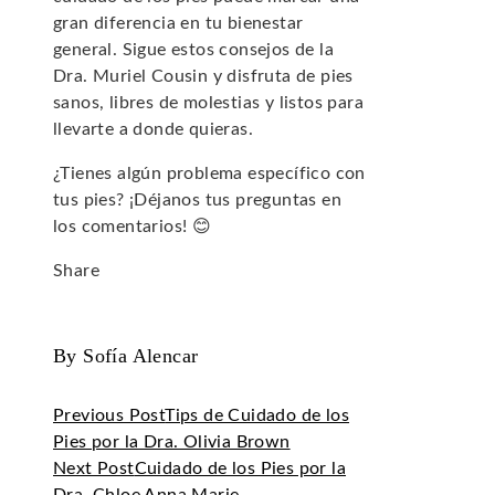
gran diferencia en tu bienestar
general. Sigue estos consejos de la
Dra. Muriel Cousin y disfruta de pies
sanos, libres de molestias y listos para
llevarte a donde quieras.
¿Tienes algún problema específico con
tus pies? ¡Déjanos tus preguntas en
los comentarios! 😊
Share
Facebook
Twitter
LinkedIn
Pinterest
Stumbleupon
Email
By Sofía Alencar
Previous Post
Tips de Cuidado de los
Pies por la Dra. Olivia Brown
Next Post
Cuidado de los Pies por la