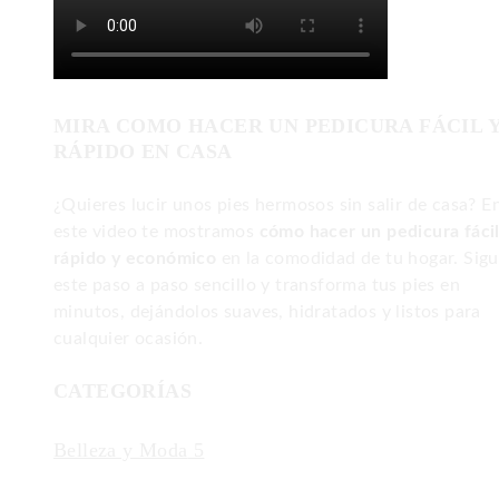
MIRA COMO HACER UN PEDICURA FÁCIL 
RÁPIDO EN CASA
¿Quieres lucir unos pies hermosos sin salir de casa? E
este video te mostramos
cómo hacer un pedicura fácil
rápido y económico
en la comodidad de tu hogar. Sig
este paso a paso sencillo y transforma tus pies en
minutos, dejándolos suaves, hidratados y listos para
cualquier ocasión.
CATEGORÍAS
Belleza y Moda
5