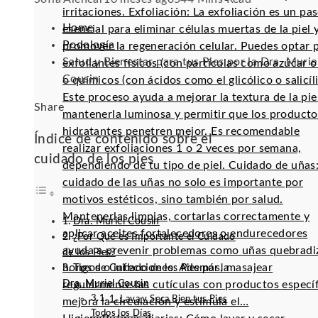
irritaciones. Exfoliación: La exfoliación es un pa
Home
esencial para eliminar células muertas de la piel 
Podología
promover la regeneración celular. Puedes optar 
Salud y Bienestar para tus Pies por la Dra. Murie
exfoliantes físicos (con partículas como azúcar o 
Cousin
o químicos (con ácidos como el glicólico o salicíli
Este proceso ayuda a mejorar la textura de la pie
Facebook
Twitter
LinkedIn
Pinterest
Stumbleupon
Email
Share
mantenerla luminosa y permitir que los producto
hidratantes penetren mejor. Es recomendable
Índice de contenido sobre el
realizar exfoliaciones 1 o 2 veces por semana,
cuidado de los pies
dependiendo de tu tipo de piel. Cuidado de uñas:
cuidado de las uñas no solo es importante por
motivos estéticos, sino también por salud.
Mantenerlas limpias, cortarlas correctamente y
Dra. Muriel Cousin
aplicar aceites fortalecedores o endurecedores
¿Por Qué es Importante el Cuidado
ayuda a prevenir problemas como uñas quebradi
de los Pies?
hongos o infecciones. Además, masajear
Tips de Cuidado de los Pies por la
Dra. Muriel Cousin
regularmente las cutículas con productos especí
1. Lava y Seca Bien tus Pies
mejora la circulación y estimula el…
Todos los Días