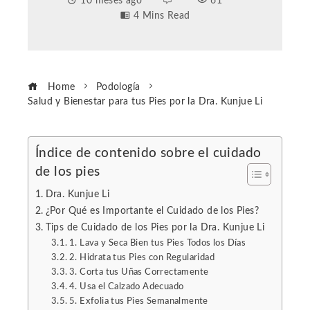
10 meses ago
61
4 Mins Read
Home
Podología
Salud y Bienestar para tus Pies por la Dra. Kunjue Li
Índice de contenido sobre el cuidado
de los pies
ebook
Dra. Kunjue Li
ter
¿Por Qué es Importante el Cuidado de los Pies?
Tips de Cuidado de los Pies por la Dra. Kunjue Li
1. Lava y Seca Bien tus Pies Todos los Días
edIn
2. Hidrata tus Pies con Regularidad
3. Corta tus Uñas Correctamente
erest
4. Usa el Calzado Adecuado
5. Exfolia tus Pies Semanalmente