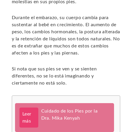
molestias en sus propios pies.
edIn
Durante el embarazo, su cuerpo cambia para
sustentar al bebé en crecimiento. El aumento de
erest
peso, los cambios hormonales, la postura alterada
y la retención de líquidos son todos naturales. No
mbleupon
es de extrañar que muchos de estos cambios
afecten a los pies y las piernas.
l
Si nota que sus pies se ven y se sienten
diferentes, no se lo está imaginando y
ciertamente no está solo.
Cuidado de los Pies por la
Leer
Dra. Mika Kenyah
más