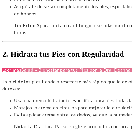
Asegúrate de secar completamente los pies, especialme
de hongos.
Tip Extra:
Aplica un talco antifúngico si sudas mucho o
horas.
2. Hidrata tus Pies con Regularidad
Leer más
Salud y Bienestar para tus Pies por la Dra. Deanna
La piel de los pies tiende a resecarse más rápido que la de o
durezas:
Usa una crema hidratante específica para pies todas l
Masajea la crema en círculos para mejorar la circulaci
Evita aplicar crema entre los dedos, ya que la humeda
Nota:
La Dra. Lara Parker sugiere productos con urea 