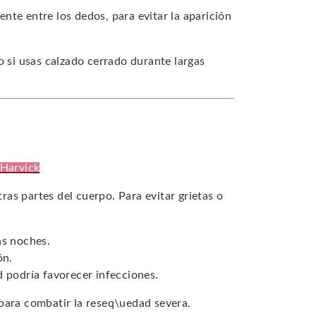
nte entre los dedos, para evitar la aparición
 si usas calzado cerrado durante largas
 Harvick
tras partes del cuerpo. Para evitar grietas o
as noches.
ón.
d podría favorecer infecciones.
para combatir la reseq\uedad severa.