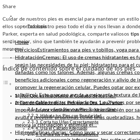
Facebook
Twitter
LinkedIn
Pinterest
Stumbleupon
Email
Share
SALUD
Cuidar de nuestros pies es esencial para mantener un estil
Podología
ellos soportan nuestro peso todo el día y nos llevan a donde 
Parker, experta en salud podológica, comparte valiosos
tips
sentir mejor, sino que también te ayudarán a prevenir prob
Home
merecen!
Ejercicios
Estiramientos para pies y tobillos, yoga para p
Hidratación
Cremas: El uso de cremas hidratantes es f
según las necesidades de tu piel: hidratantes para el 
Índice de contenido sobre el cuidado de los pies
dañadas como los talones. Además, algunas cremas con
beneficios adicionales como regeneración y alivio de ir
promover la regeneración celular. Puedes optar por exf
salicílico). Este proceso ayuda a mejorar la textura de
¿Por Qué es Importante el Cuidado de los Pies?
recomendable realizar exfoliaciones 1 o 2 veces por s
Tips de Cuidado de los Pies por la Dra. Lara Parker
importante por motivos estéticos, sino también por sa
1. Lava y Seca Bien tus Pies Todos los Días
2. Hidrata tus Pies con Regularidad
ayuda a prevenir problemas como uñas quebradizas, ho
3. Corta tus Uñas Correctamente
mejora la circulación y estimula el…
4. Usa el Calzado Adecuado
Higiene
Rutinas diarias: Cómo lavar y secar correctam
5. Exfolia tus Pies Semanalmente