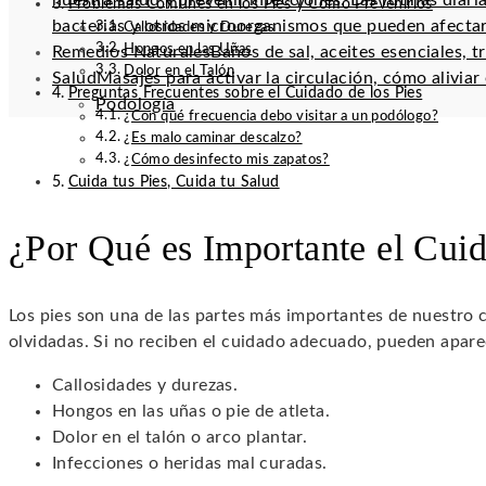
nuestra salud y prevenir infecciones. Las rutinas diar
Problemas Comunes en los Pies y Cómo Prevenirlos
bacterias y otros microorganismos que pueden afectar
Callosidades y Durezas
Hongos en las Uñas
Remedios Naturales
Baños de sal, aceites esenciales, t
Dolor en el Talón
Salud
Masajes para activar la circulación, cómo alivia
Preguntas Frecuentes sobre el Cuidado de los Pies
Podología
¿Con qué frecuencia debo visitar a un podólogo?
¿Es malo caminar descalzo?
¿Cómo desinfecto mis zapatos?
Cuida tus Pies, Cuida tu Salud
¿Por Qué es Importante el Cuid
Los pies son una de las partes más importantes de nuestro 
olvidadas. Si no reciben el cuidado adecuado, pueden apar
Callosidades y durezas.
Hongos en las uñas o pie de atleta.
Dolor en el talón o arco plantar.
Infecciones o heridas mal curadas.