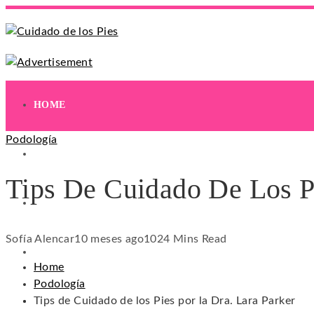
HOME
Podología
EJERCICIOS
Tips De Cuidado De Los Pi
HIDRATACIÓN
Sofía Alencar
10 meses ago
102
4 Mins Read
HIGIENE
Home
Podología
Tips de Cuidado de los Pies por la Dra. Lara Parker
REMEDIOS NATURALES