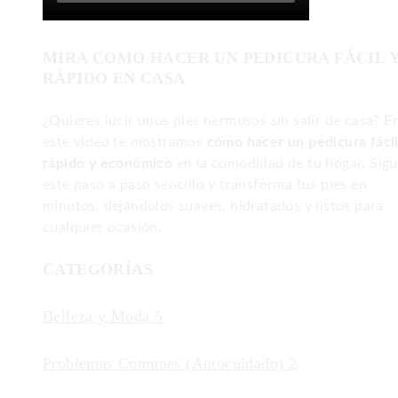
MIRA COMO HACER UN PEDICURA FÁCIL 
RÁPIDO EN CASA
¿Quieres lucir unos pies hermosos sin salir de casa? E
este video te mostramos
cómo hacer un pedicura fácil
rápido y económico
en la comodidad de tu hogar. Sig
este paso a paso sencillo y transforma tus pies en
minutos, dejándolos suaves, hidratados y listos para
cualquier ocasión.
CATEGORÍAS
Belleza y Moda
5
Problemas Comunes (Autocuidado)
2