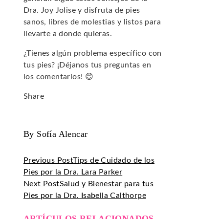
Dra. Joy Jolise y disfruta de pies
sanos, libres de molestias y listos para
llevarte a donde quieras.
¿Tienes algún problema específico con
tus pies? ¡Déjanos tus preguntas en
los comentarios! 😊
Share
Facebook
Twitter
LinkedIn
Pinterest
Stumbleupon
Email
By Sofía Alencar
Previous Post
Tips de Cuidado de los
Pies por la Dra. Lara Parker
Next Post
Salud y Bienestar para tus
Pies por la Dra. Isabella Calthorpe
ARTÍCULOS RELACIONADOS