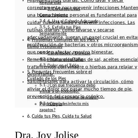
Higiene
Rutinas diarias: Cómo lavar y secar
Regularidad
correctamente para prevenir infecciones Mante
3. Corta tus Uñas
una buena higiene personal es fundamental para
Correctamente
4. Usa el Calzado Adecuado
cuidar nuestra salud y prevenir infecciones. Las
5. Exfolia tus Pies
rutinas diarias, como lavarse y secarse
Semanalmente
adecuadamente, juegan un papel crucial en evitar
Problemas Comunes en los Pies y
proliferación de bacterias y otros microorganis
Cómo Prevenirlos
que pueden afectar nuestro bienestar.
Callosidades y Durezas
Remedios Naturales
Baños de sal, aceites esencia
Hongos en las Uñas
Dolor en el Talón
tratamientos con vinagre o hierbas para relajar y
Preguntas Frecuentes sobre el
desinflamar.
Cuidado de los Pies
Salud
Masajes para activar la circulación, cómo
¿Con qué frecuencia debo
aliviar el dolor por pasar mucho tiempo de pie,
visitar a un podólogo?
prevención del cansancio crónico.
¿Es malo caminar descalzo?
Podología
¿Cómo desinfecto mis
zapatos?
Cuida tus Pies, Cuida tu Salud
Dra. Joy Jolise