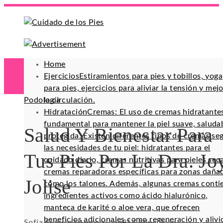
Home
Ejercicios
Estiramientos para pies y tobillos, yoga
para pies, ejercicios para aliviar la tensión y mej
Podología
la circulación.
Hidratación
Cremas: El uso de cremas hidratante
fundamental para mantener la piel suave, saluda
Salud Y Bienestar Para
protegida. Existen diferentes tipos de cremas se
las necesidades de tu piel: hidratantes para el
Tus Pies Por La Dra. Jo
cuidado diario, cremas nutritivas para pieles sec
cremas reparadoras específicas para zonas daña
Jolise
como los talones. Además, algunas cremas conti
ingredientes activos como ácido hialurónico,
manteca de karité o aloe vera, que ofrecen
beneficios adicionales como regeneración y alivi
Sofía Alencar
10 meses ago
91
4 Mins Read