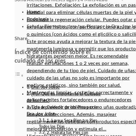
irritaciones. Exfoliación: La exfoliación es un pa
Home
esencial para eliminar células muertas de la piel 
Podología
promover la regeneración celular. Puedes optar 
Salud y Bienestar para tus Pies por la Dra. Joy Jo
exfoliantes físicos (con partículas como azúcar o 
o químicos (con ácidos como el glicólico o salicíli
Facebook
Twitter
LinkedIn
Pinterest
Stumbleupon
Email
Share
Este proceso ayuda a mejorar la textura de la pie
mantenerla luminosa y permitir que los producto
Índice de contenido sobre el
hidratantes penetren mejor. Es recomendable
cuidado de los pies
realizar exfoliaciones 1 o 2 veces por semana,
dependiendo de tu tipo de piel. Cuidado de uñas:
cuidado de las uñas no solo es importante por
motivos estéticos, sino también por salud.
Dra. Joy Jolise
Mantenerlas limpias, cortarlas correctamente y
¿Por Qué es Importante el Cuidado
aplicar aceites fortalecedores o endurecedores
de los Pies?
ayuda a prevenir problemas como uñas quebradi
Tips de Cuidado de los Pies por la
Dra. Joy Jolise
hongos o infecciones. Además, masajear
1. Lava y Seca Bien tus Pies
regularmente las cutículas con productos especí
Todos los Días
mejora la circulación y estimula el…
2. Hidrata tus Pies con