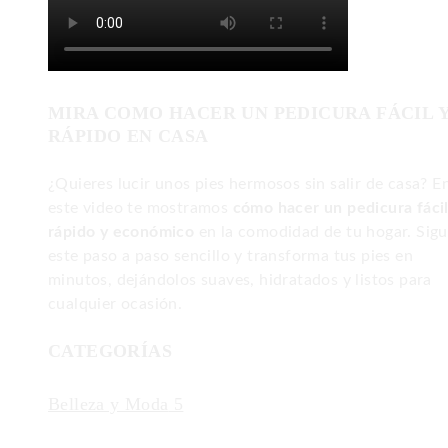
MIRA COMO HACER UN PEDICURA FÁCIL 
RÁPIDO EN CASA
¿Quieres lucir unos pies hermosos sin salir de casa? E
este video te mostramos
cómo hacer un pedicura fácil
rápido y económico
en la comodidad de tu hogar. Sig
este paso a paso sencillo y transforma tus pies en
minutos, dejándolos suaves, hidratados y listos para
cualquier ocasión.
CATEGORÍAS
Belleza y Moda
5