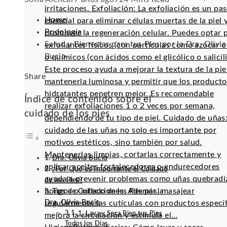
irritaciones. Exfoliación: La exfoliación es un pa
Home
esencial para eliminar células muertas de la piel 
Podología
promover la regeneración celular. Puedes optar 
Salud y Bienestar para tus Pies por la Dra. Olivia
exfoliantes físicos (con partículas como azúcar o 
Bucio
o químicos (con ácidos como el glicólico o salicíli
Este proceso ayuda a mejorar la textura de la pie
Facebook
Twitter
LinkedIn
Pinterest
Stumbleupon
Email
Share
mantenerla luminosa y permitir que los producto
hidratantes penetren mejor. Es recomendable
Índice de contenido sobre el
realizar exfoliaciones 1 o 2 veces por semana,
cuidado de los pies
dependiendo de tu tipo de piel. Cuidado de uñas:
cuidado de las uñas no solo es importante por
motivos estéticos, sino también por salud.
Mantenerlas limpias, cortarlas correctamente y
Dra. Olivia Bucio
aplicar aceites fortalecedores o endurecedores
¿Por Qué es Importante el Cuidado
ayuda a prevenir problemas como uñas quebradi
de los Pies?
hongos o infecciones. Además, masajear
Tips de Cuidado de los Pies por la
Dra. Olivia Bucio
regularmente las cutículas con productos especí
1. Lava y Seca Bien tus Pies
mejora la circulación y estimula el…
Todos los Días