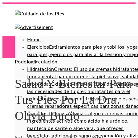
Home
Ejercicios
Estiramientos para pies y tobillos, yoga
para pies, ejercicios para aliviar la tensión y mej
Podología
la circulación.
Hidratación
Cremas: El uso de cremas hidratante
fundamental para mantener la piel suave, saluda
Salud Y Bienestar Para
protegida. Existen diferentes tipos de cremas se
las necesidades de tu piel: hidratantes para el
Tus Pies Por La Dra.
cuidado diario, cremas nutritivas para pieles sec
cremas reparadoras específicas para zonas daña
Olivia Bucio
como los talones. Además, algunas cremas conti
ingredientes activos como ácido hialurónico,
manteca de karité o aloe vera, que ofrecen
beneficios adicionales como regeneración y alivi
Sofía Alencar
7 años ago
92
4 Mins Read