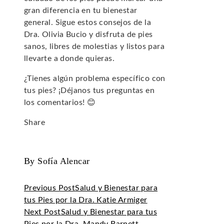
gran diferencia en tu bienestar
general. Sigue estos consejos de la
Dra. Olivia Bucio y disfruta de pies
sanos, libres de molestias y listos para
llevarte a donde quieras.
¿Tienes algún problema específico con
tus pies? ¡Déjanos tus preguntas en
los comentarios! 😊
Share
Facebook
Twitter
LinkedIn
Pinterest
Stumbleupon
Email
By Sofía Alencar
Previous Post
Salud y Bienestar para
tus Pies por la Dra. Katie Armiger
Next Post
Salud y Bienestar para tus