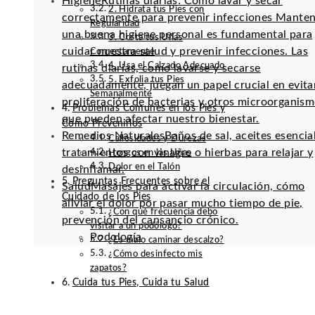
Higiene
Rutinas diarias: Cómo lavar y secar
2. Hidrata tus Pies con
correctamente para prevenir infecciones Mante
Regularidad
una buena higiene personal es fundamental para
3. Corta tus Uñas
cuidar nuestra salud y prevenir infecciones. Las
Correctamente
4. Usa el Calzado Adecuado
rutinas diarias, como lavarse y secarse
5. Exfolia tus Pies
adecuadamente, juegan un papel crucial en evitar
Semanalmente
proliferación de bacterias y otros microorganis
Problemas Comunes en los Pies y
que pueden afectar nuestro bienestar.
Cómo Prevenirlos
Remedios Naturales
Baños de sal, aceites esencia
Callosidades y Durezas
tratamientos con vinagre o hierbas para relajar y
Hongos en las Uñas
Dolor en el Talón
desinflamar.
Preguntas Frecuentes sobre el
Salud
Masajes para activar la circulación, cómo
Cuidado de los Pies
aliviar el dolor por pasar mucho tiempo de pie,
¿Con qué frecuencia debo
prevención del cansancio crónico.
visitar a un podólogo?
Podología
¿Es malo caminar descalzo?
¿Cómo desinfecto mis
zapatos?
Cuida tus Pies, Cuida tu Salud