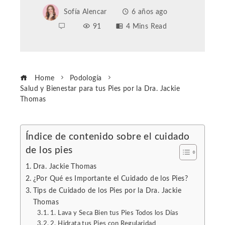
Sofía Alencar
6 años ago
91
4 Mins Read
Home
Podología
Salud y Bienestar para tus Pies por la Dra. Jackie
Thomas
Índice de contenido sobre el cuidado
de los pies
ebook
Dra. Jackie Thomas
ter
¿Por Qué es Importante el Cuidado de los Pies?
Tips de Cuidado de los Pies por la Dra. Jackie
Thomas
edIn
1. Lava y Seca Bien tus Pies Todos los Días
2. Hidrata tus Pies con Regularidad