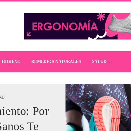
HIGIENE
REMEDIOS NATURALES
SALUD
DAD
iento: Por
Sanos Te