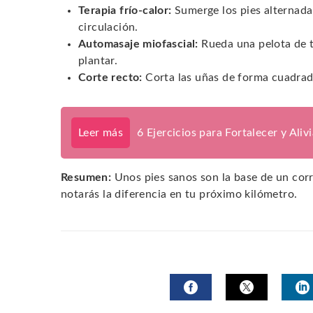
Terapia frío-calor:
Sumerge los pies alternadam
circulación.
Automasaje miofascial:
Rueda una pelota de ten
plantar.
Corte recto:
Corta las uñas de forma cuadrada
Leer más
6 Ejercicios para Fortalecer y Aliv
Resumen:
Unos pies sanos son la base de un cor
notarás la diferencia en tu próximo kilómetro.
FACEBOOK
TWITTER
L