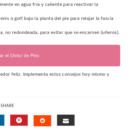
ente en agua fría y caliente para reactivar la
is o golf bajo la planta del pie para relajar la fascia
, no redondeada, para evitar que se encarnen (uñeros).
iar el Dolor de Pies
redor feliz. Implementa estos consejos hoy mismo y
SHARE
INKEDIN
PINTEREST
EMAIL