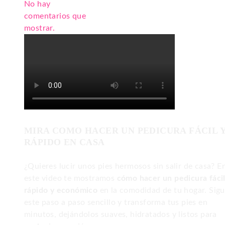
No hay
comentarios que
mostrar.
MIRA COMO HACER UN PEDICURA FÁCIL 
RÁPIDO EN CASA
¿Quieres lucir unos pies hermosos sin salir de casa? E
este video te mostramos
cómo hacer un pedicura fácil
rápido y económico
en la comodidad de tu hogar. Sig
este paso a paso sencillo y transforma tus pies en
minutos, dejándolos suaves, hidratados y listos para