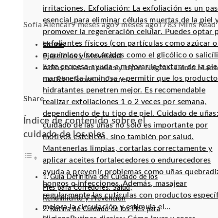
irritaciones. Exfoliación: La exfoliación es un pa
esencial para eliminar células muertas de la piel 
Sofía Alencar
9 meses ago
9 meses ago
178
3 Mins Read
promover la regeneración celular. Puedes optar 
exfoliantes físicos (con partículas como azúcar o 
Home
o químicos (con ácidos como el glicólico o salicíli
Ejercicios y Movilidad
Este proceso ayuda a mejorar la textura de la pie
Adiós a las Ampollas y Uñas Negras: Cómo Mant
mantenerla luminosa y permitir que los producto
tus Pies Sanos al Correr
hidratantes penetren mejor. Es recomendable
Facebook
Twitter
LinkedIn
Pinterest
Stumbleupon
Email
Share
realizar exfoliaciones 1 o 2 veces por semana,
dependiendo de tu tipo de piel. Cuidado de uñas:
Índice de contenido sobre el
cuidado de las uñas no solo es importante por
cuidado de los pies
motivos estéticos, sino también por salud.
Mantenerlas limpias, cortarlas correctamente y
aplicar aceites fortalecedores o endurecedores
ayuda a prevenir problemas como uñas quebradi
Guía Definitiva del Cuidado de los
hongos o infecciones. Además, masajear
Pies para Corredores: Salud,
regularmente las cutículas con productos especí
Rendimiento y Prevención
mejora la circulación y estimula el…
Rutina de Cuidado de los Pies para