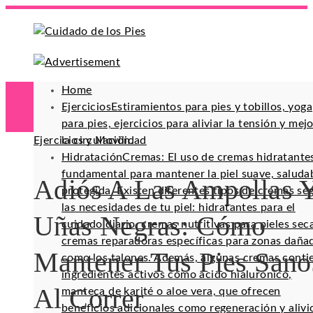
Home
Ejercicios
Estiramientos para pies y tobillos, yoga
para pies, ejercicios para aliviar la tensión y mej
Ejercicios y Movilidad
la circulación.
Hidratación
Cremas: El uso de cremas hidratante
fundamental para mantener la piel suave, saluda
Adiós A Las Ampollas 
protegida. Existen diferentes tipos de cremas se
las necesidades de tu piel: hidratantes para el
Uñas Negras: Cómo
cuidado diario, cremas nutritivas para pieles sec
cremas reparadoras específicas para zonas daña
Mantener Tus Pies Sano
como los talones. Además, algunas cremas conti
ingredientes activos como ácido hialurónico,
Al Correr
manteca de karité o aloe vera, que ofrecen
beneficios adicionales como regeneración y alivi