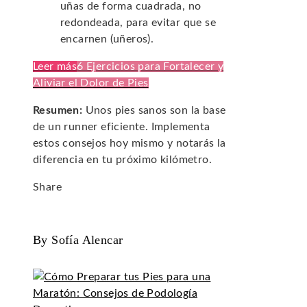
uñas de forma cuadrada, no
redondeada, para evitar que se
encarnen (uñeros).
Leer más
6 Ejercicios para Fortalecer y
Aliviar el Dolor de Pies
Resumen:
Unos pies sanos son la base
de un runner eficiente. Implementa
estos consejos hoy mismo y notarás la
diferencia en tu próximo kilómetro.
Share
Facebook
Twitter
LinkedIn
Pinterest
Stumbleupon
Email
By Sofía Alencar