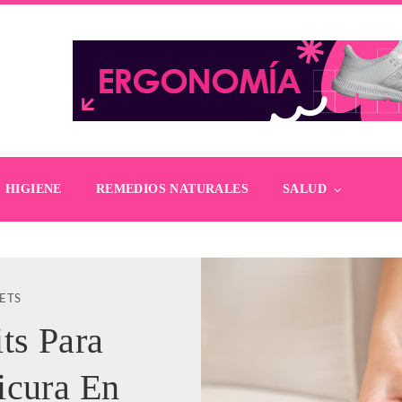
HIGIENE
REMEDIOS NATURALES
SALUD
ETS
ts Para
icura En