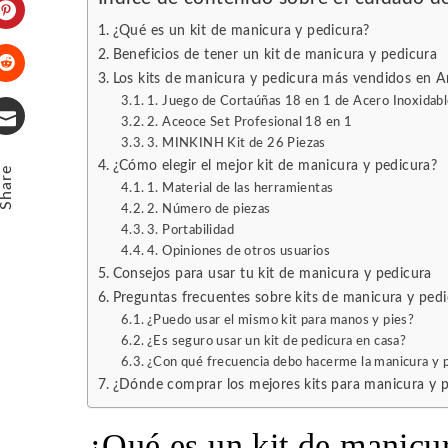
¿Qué es un kit de manicura y pedicura?
Pinterest
Beneficios de tener un kit de manicura y pedicura
Los kits de manicura y pedicura más vendidos en 
Stumbleupon
1. Juego de Cortaúñas 18 en 1 de Acero Inoxidab
2. Aceoce Set Profesional 18 en 1
3. MINKINH Kit de 26 Piezas
Email
¿Cómo elegir el mejor kit de manicura y pedicura?
Share
1. Material de las herramientas
2. Número de piezas
3. Portabilidad
4. Opiniones de otros usuarios
Consejos para usar tu kit de manicura y pedicura
Preguntas frecuentes sobre kits de manicura y ped
¿Puedo usar el mismo kit para manos y pies?
¿Es seguro usar un kit de pedicura en casa?
¿Con qué frecuencia debo hacerme la manicura y 
¿Dónde comprar los mejores kits para manicura y 
¿Qué es un kit de manicu