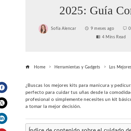
2025: Guía Co
Sofía Alencar
9 meses ago
0
4 Mins Read
Home
Herramientas y Gadgets
Los Mejore
¿Buscas los mejores kits para manicura y pedicur
perfecto para cuidar tus uñas desde la comodida
Facebook
profesional o simplemente necesites un kit básico
a tomar la mejor decisión.
Twitter
LinkedIn
Índice de contenido sobre el cuidado de