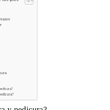
Amazon
le
icura
pedicura?
pedicura?
ra y pedicura?