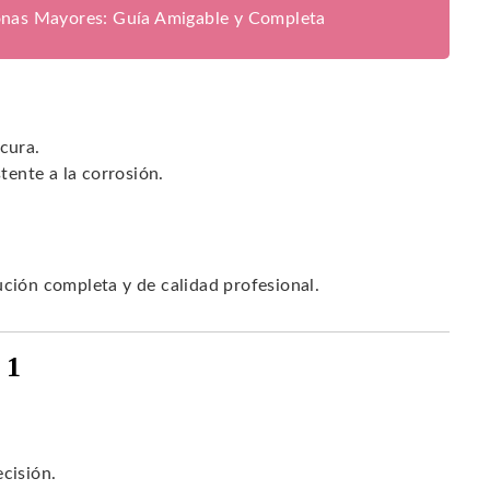
onas Mayores: Guía Amigable y Completa
cura.
tente a la corrosión.
ución completa y de calidad profesional.
 1
cisión.