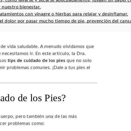
ias, como lavarse y secarse adecuadamente, juegan un papel cru
 nuestro bienestar.
ratamientos con vinagre o hierbas para relajar y desinflamar.
r el dolor por pasar mucho tiempo de pie, prevención del cans
o de vida saludable. A menudo olvidamos que
necesitamos ir. En este artículo, la Dra.
osos
tips de cuidado de los pies
que no solo
nir problemas comunes. ¡Dale a tus pies el
ado de los Pies?
cuerpo, pero también una de las más
ecer problemas como: