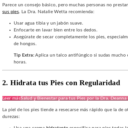
Parece un consejo básico, pero muchas personas no prestan 
sus pies
. La Dra. Natalie Wetta recomienda:
Usar agua tibia y un jabón suave.
Enfocarte en lavar bien entre los dedos.
Asegúrate de secar completamente los pies, especialme
de hongos.
Tip Extra:
Aplica un talco antifúngico si sudas mucho o
horas.
2. Hidrata tus Pies con Regularidad
Leer más
Salud y Bienestar para tus Pies por la Dra. Deanna
La piel de los pies tiende a resecarse más rápido que la de o
durezas: