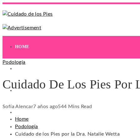
HOME
Podología
EJERCICIOS
Cuidado De Los Pies Por L
HIDRATACIÓN
Sofía Alencar
7 años ago
54
4 Mins Read
HIGIENE
Home
Podología
Cuidado de los Pies por la Dra. Natalie Wetta
REMEDIOS NATURALES