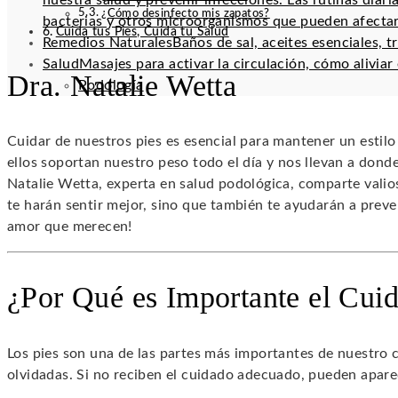
nuestra salud y prevenir infecciones. Las rutinas diar
¿Cómo desinfecto mis zapatos?
bacterias y otros microorganismos que pueden afectar
Cuida tus Pies, Cuida tu Salud
Remedios Naturales
Baños de sal, aceites esenciales, t
Salud
Masajes para activar la circulación, cómo alivia
Dra. Natalie Wetta
Podología
Cuidar de nuestros pies es esencial para mantener un estil
ellos soportan nuestro peso todo el día y nos llevan a donde 
Natalie Wetta, experta en salud podológica, comparte vali
te harán sentir mejor, sino que también te ayudarán a preve
amor que merecen!
¿Por Qué es Importante el Cuid
Los pies son una de las partes más importantes de nuestro 
olvidadas. Si no reciben el cuidado adecuado, pueden apar