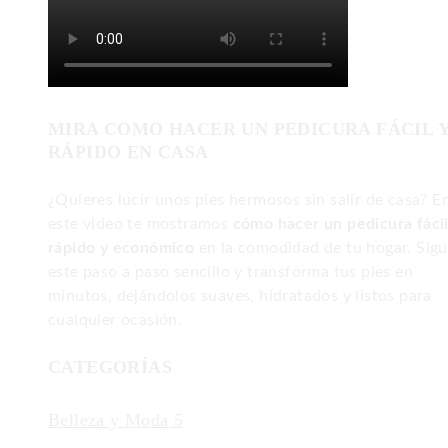
MIRA COMO HACER UN PEDICURA FÁCIL 
RÁPIDO EN CASA
¿Quieres lucir unos pies hermosos sin salir de casa? E
este video te mostramos
cómo hacer un pedicura fácil
rápido y económico
en la comodidad de tu hogar. Sig
este paso a paso sencillo y transforma tus pies en
minutos, dejándolos suaves, hidratados y listos para
cualquier ocasión.
CATEGORÍAS
Belleza y Moda
5