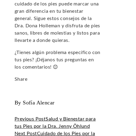
cuidado de los pies puede marcar una
gran diferencia en tu bienestar
general. Sigue estos consejos de la
Dra. Dona Holleman y disfruta de pies
sanos, libres de molestias y listos para
llevarte a donde quieras.
¿Tienes algún problema específico con
tus pies? ¡Déjanos tus preguntas en
los comentarios! 😊
Share
Facebook
Twitter
LinkedIn
Pinterest
Stumbleupon
Email
By Sofía Alencar
Previous Post
Salud y Bienestar para
tus Pies por la Dra. Jenny Öhlund
Next Post
Cuidado de los Pies por la