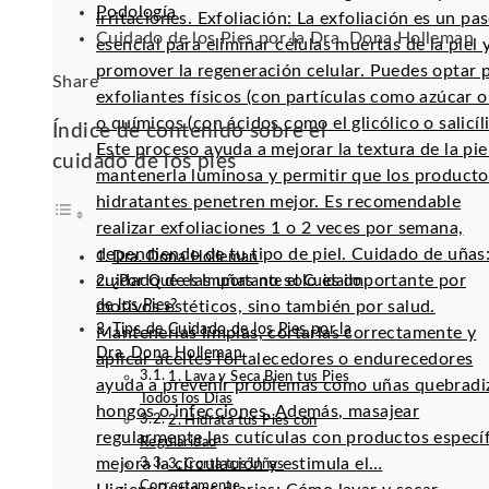
Podología
irritaciones. Exfoliación: La exfoliación es un pa
Cuidado de los Pies por la Dra. Dona Holleman
esencial para eliminar células muertas de la piel 
promover la regeneración celular. Puedes optar 
Facebook
Twitter
LinkedIn
Pinterest
Stumbleupon
Email
Share
exfoliantes físicos (con partículas como azúcar o 
o químicos (con ácidos como el glicólico o salicíli
Índice de contenido sobre el
Este proceso ayuda a mejorar la textura de la pie
cuidado de los pies
mantenerla luminosa y permitir que los producto
hidratantes penetren mejor. Es recomendable
realizar exfoliaciones 1 o 2 veces por semana,
dependiendo de tu tipo de piel. Cuidado de uñas:
Dra. Dona Holleman
cuidado de las uñas no solo es importante por
¿Por Qué es Importante el Cuidado
de los Pies?
motivos estéticos, sino también por salud.
Tips de Cuidado de los Pies por la
Mantenerlas limpias, cortarlas correctamente y
Dra. Dona Holleman
aplicar aceites fortalecedores o endurecedores
1. Lava y Seca Bien tus Pies
ayuda a prevenir problemas como uñas quebradi
Todos los Días
hongos o infecciones. Además, masajear
2. Hidrata tus Pies con
regularmente las cutículas con productos especí
Regularidad
mejora la circulación y estimula el…
3. Corta tus Uñas
Correctamente