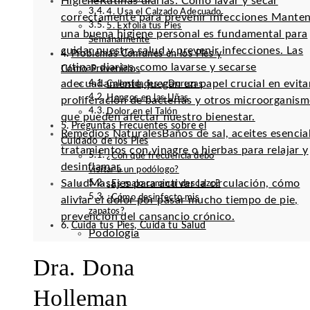
Higiene
Rutinas diarias: Cómo lavar y secar
4. Usa el Calzado Adecuado
correctamente para prevenir infecciones Mante
5. Exfolia tus Pies
una buena higiene personal es fundamental para
Semanalmente
cuidar nuestra salud y prevenir infecciones. Las
Problemas Comunes en los Pies y
rutinas diarias, como lavarse y secarse
Cómo Prevenirlos
adecuadamente, juegan un papel crucial en evitar
Callosidades y Durezas
Hongos en las Uñas
proliferación de bacterias y otros microorganis
Dolor en el Talón
que pueden afectar nuestro bienestar.
Preguntas Frecuentes sobre el
Remedios Naturales
Baños de sal, aceites esencia
Cuidado de los Pies
tratamientos con vinagre o hierbas para relajar y
¿Con qué frecuencia debo
desinflamar.
visitar a un podólogo?
Salud
Masajes para activar la circulación, cómo
¿Es malo caminar descalzo?
¿Cómo desinfecto mis
aliviar el dolor por pasar mucho tiempo de pie,
zapatos?
prevención del cansancio crónico.
Cuida tus Pies, Cuida tu Salud
Podología
Dra. Dona
Holleman