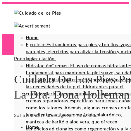
Home
Ejercicios
Estiramientos para pies y tobillos, yoga
para pies, ejercicios para aliviar la tensión y mej
Podología
la circulación.
Hidratación
Cremas: El uso de cremas hidratante
fundamental para mantener la piel suave, saluda
Cuidado De Los Pies Po
protegida. Existen diferentes tipos de cremas se
las necesidades de tu piel: hidratantes para el
La Dra. Dona Holleman
cuidado diario, cremas nutritivas para pieles sec
cremas reparadoras específicas para zonas daña
como los talones. Además, algunas cremas conti
ingredientes activos como ácido hialurónico,
Sofía Alencar
7 años ago
48
4 Mins Read
manteca de karité o aloe vera, que ofrecen
Home
beneficios adicionales como regeneración y alivi