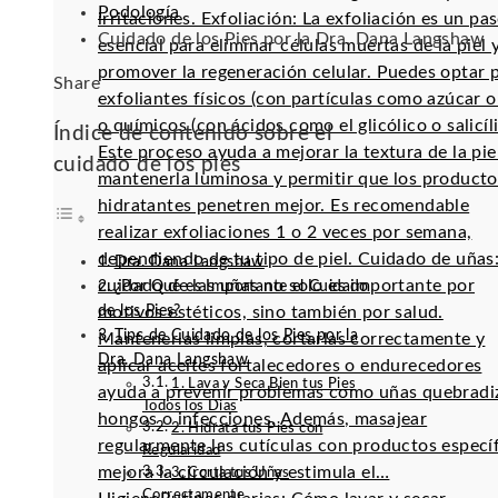
Podología
irritaciones. Exfoliación: La exfoliación es un pa
Cuidado de los Pies por la Dra. Dana Langshaw
esencial para eliminar células muertas de la piel 
promover la regeneración celular. Puedes optar 
Facebook
Twitter
LinkedIn
Pinterest
Stumbleupon
Email
Share
exfoliantes físicos (con partículas como azúcar o 
o químicos (con ácidos como el glicólico o salicíli
Índice de contenido sobre el
Este proceso ayuda a mejorar la textura de la pie
cuidado de los pies
mantenerla luminosa y permitir que los producto
hidratantes penetren mejor. Es recomendable
realizar exfoliaciones 1 o 2 veces por semana,
dependiendo de tu tipo de piel. Cuidado de uñas:
Dra. Dana Langshaw
cuidado de las uñas no solo es importante por
¿Por Qué es Importante el Cuidado
de los Pies?
motivos estéticos, sino también por salud.
Tips de Cuidado de los Pies por la
Mantenerlas limpias, cortarlas correctamente y
Dra. Dana Langshaw
aplicar aceites fortalecedores o endurecedores
1. Lava y Seca Bien tus Pies
ayuda a prevenir problemas como uñas quebradi
Todos los Días
hongos o infecciones. Además, masajear
2. Hidrata tus Pies con
regularmente las cutículas con productos especí
Regularidad
mejora la circulación y estimula el…
3. Corta tus Uñas
Correctamente