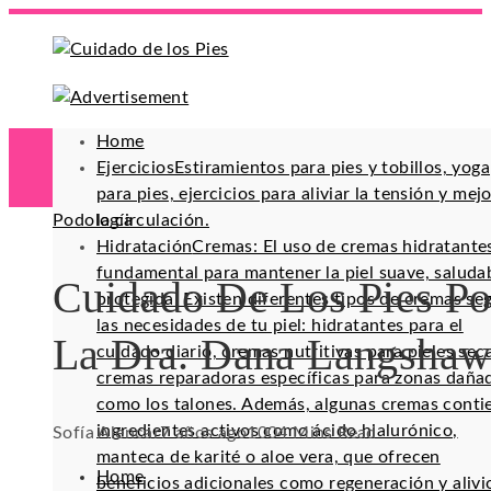
Home
Ejercicios
Estiramientos para pies y tobillos, yoga
para pies, ejercicios para aliviar la tensión y mej
Podología
la circulación.
Hidratación
Cremas: El uso de cremas hidratante
fundamental para mantener la piel suave, saluda
Cuidado De Los Pies Po
protegida. Existen diferentes tipos de cremas se
las necesidades de tu piel: hidratantes para el
La Dra. Dana Langsha
cuidado diario, cremas nutritivas para pieles sec
cremas reparadoras específicas para zonas daña
como los talones. Además, algunas cremas conti
ingredientes activos como ácido hialurónico,
Sofía Alencar
7 años ago
100
4 Mins Read
manteca de karité o aloe vera, que ofrecen
Home
beneficios adicionales como regeneración y alivi