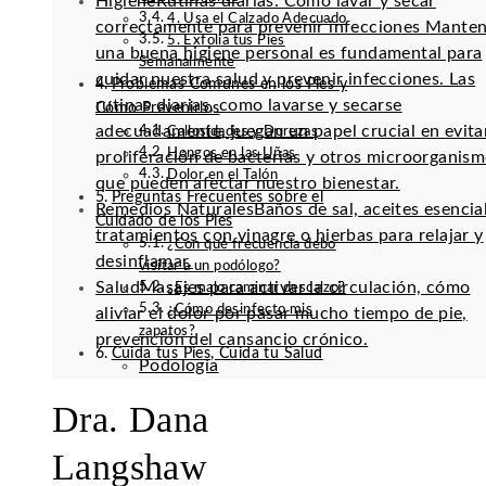
Higiene
Rutinas diarias: Cómo lavar y secar
4. Usa el Calzado Adecuado
correctamente para prevenir infecciones Mante
5. Exfolia tus Pies
una buena higiene personal es fundamental para
Semanalmente
cuidar nuestra salud y prevenir infecciones. Las
Problemas Comunes en los Pies y
rutinas diarias, como lavarse y secarse
Cómo Prevenirlos
adecuadamente, juegan un papel crucial en evitar
Callosidades y Durezas
Hongos en las Uñas
proliferación de bacterias y otros microorganis
Dolor en el Talón
que pueden afectar nuestro bienestar.
Preguntas Frecuentes sobre el
Remedios Naturales
Baños de sal, aceites esencia
Cuidado de los Pies
tratamientos con vinagre o hierbas para relajar y
¿Con qué frecuencia debo
desinflamar.
visitar a un podólogo?
Salud
Masajes para activar la circulación, cómo
¿Es malo caminar descalzo?
¿Cómo desinfecto mis
aliviar el dolor por pasar mucho tiempo de pie,
zapatos?
prevención del cansancio crónico.
Cuida tus Pies, Cuida tu Salud
Podología
Dra. Dana
Langshaw