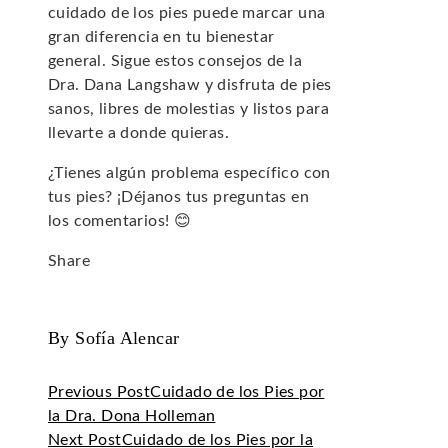
cuidado de los pies puede marcar una
gran diferencia en tu bienestar
general. Sigue estos consejos de la
Dra. Dana Langshaw y disfruta de pies
sanos, libres de molestias y listos para
llevarte a donde quieras.
¿Tienes algún problema específico con
tus pies? ¡Déjanos tus preguntas en
los comentarios! 😊
Share
Facebook
Twitter
LinkedIn
Pinterest
Stumbleupon
Email
By Sofía Alencar
Previous Post
Cuidado de los Pies por
la Dra. Dona Holleman
Next Post
Cuidado de los Pies por la