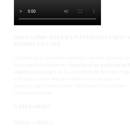
MIRA COMO HACER UN PEDICURA FÁCIL 
RÁPIDO EN CASA
¿Quieres lucir unos pies hermosos sin salir de casa? E
este video te mostramos
cómo hacer un pedicura fácil
rápido y económico
en la comodidad de tu hogar. Sig
este paso a paso sencillo y transforma tus pies en
minutos, dejándolos suaves, hidratados y listos para
cualquier ocasión.
CATEGORÍAS
Belleza y Moda
5