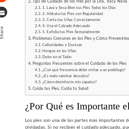
Tips de Cuidado de los Pies por la Dra. Tracy Nova
Stumbleupon
1. Lava y Seca Bien tus Pies Todos los Días
2. Hidrata tus Pies con Regularidad
3. Corta tus Uñas Correctamente
Email
4. Usa el Calzado Adecuado
Share
5. Exfolia tus Pies Semanalmente
Problemas Comunes en los Pies y Cómo Prevenirlo
Callosidades y Durezas
Hongos en las Uñas
Dolor en el Talón
Preguntas Frecuentes sobre el Cuidado de los Pies
¿Con qué frecuencia debo visitar a un podólogo?
¿Es malo caminar descalzo?
¿Cómo desinfecto mis zapatos?
Cuida tus Pies, Cuida tu Salud
¿Por Qué es Importante e
Los pies son una de las partes más importantes 
olvidadas. Si no reciben el cuidado adecuado, 