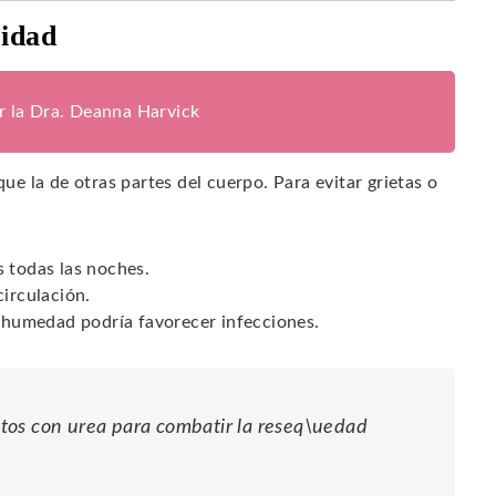
ridad
or la Dra. Deanna Harvick
que la de otras partes del cuerpo. Para evitar grietas o
s todas las noches.
circulación.
a humedad podría favorecer infecciones.
tos con urea para combatir la reseq\uedad