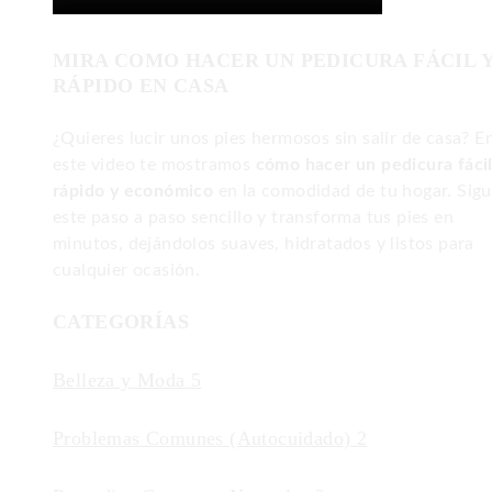
MIRA COMO HACER UN PEDICURA FÁCIL 
RÁPIDO EN CASA
¿Quieres lucir unos pies hermosos sin salir de casa? E
este video te mostramos
cómo hacer un pedicura fácil
rápido y económico
en la comodidad de tu hogar. Sig
este paso a paso sencillo y transforma tus pies en
minutos, dejándolos suaves, hidratados y listos para
cualquier ocasión.
CATEGORÍAS
Belleza y Moda
5
Problemas Comunes (Autocuidado)
2