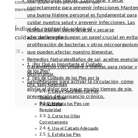
Higiene
Rutinas diarias: Cómo lavar y secar
comunes. ¡Dale a tus pies el amor que
correctamente para prevenir infecciones Mante
merecen!
una buena higiene personal es fundamental para
cuidar nuestra salud y prevenir infecciones. Las
Índice de contenido sobre el
rutinas diarias, como lavarse y secarse
cuidado de los pies
adecuadamente, juegan un papel crucial en evitar
proliferación de bacterias y otros microorganis
que pueden afectar nuestro bienestar.
Remedios Naturales
Baños de sal, aceites esencia
¿Por Qué es Importante el Cuidado
tratamientos con vinagre o hierbas para relajar y
de los Pies?
desinflamar.
Tips de Cuidado de los Pies por la
Salud
Masajes para activar la circulación, cómo
Dra. Sally Kellerman
aliviar el dolor por pasar mucho tiempo de pie,
1. Lava y Seca Bien tus Pies
prevención del cansancio crónico.
Todos los Días
Podología
2. Hidrata tus Pies con
Regularidad
3. Corta tus Uñas
Correctamente
4. Usa el Calzado Adecuado
5. Exfolia tus Pies