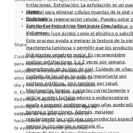
irritaciones. Exfoliación: La exfoliación es un pa
Home
esencial para eliminar células muertas de la piel 
Podología
promover la regeneración celular. Puedes optar 
Tips de Cuidado de los Pies por la Dra. Sally
exfoliantes físicos (con partículas como azúcar o 
Kellerman
o químicos (con ácidos como el glicólico o salicíli
Este proceso ayuda a mejorar la textura de la pie
Facebook
Twitter
LinkedIn
Pinterest
Stumbleupon
Email
Share
mantenerla luminosa y permitir que los producto
hidratantes penetren mejor. Es recomendable
Cuidar de nuestros pies es esencial
realizar exfoliaciones 1 o 2 veces por semana,
para mantener un estilo de vida
dependiendo de tu tipo de piel. Cuidado de uñas:
saludable. A menudo olvidamos que
cuidado de las uñas no solo es importante por
ellos soportan nuestro peso todo el
motivos estéticos, sino también por salud.
día y nos llevan a donde necesitamos
Mantenerlas limpias, cortarlas correctamente y
ir. En este artículo, la Dra. Sally
aplicar aceites fortalecedores o endurecedores
Kellerman, experta en salud
ayuda a prevenir problemas como uñas quebradi
podológica, comparte valiosos
tips de
hongos o infecciones. Además, masajear
cuidado de los pies
que no solo te
regularmente las cutículas con productos especí
harán sentir mejor, sino que también
mejora la circulación y estimula el…
te ayudarán a prevenir problemas