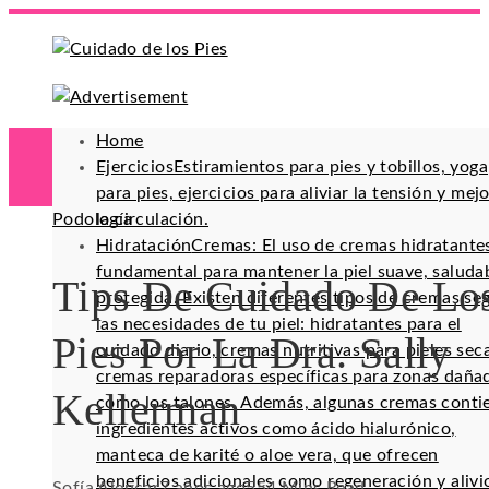
Home
Ejercicios
Estiramientos para pies y tobillos, yoga
para pies, ejercicios para aliviar la tensión y mej
Podología
la circulación.
Hidratación
Cremas: El uso de cremas hidratante
fundamental para mantener la piel suave, saluda
Tips De Cuidado De Lo
protegida. Existen diferentes tipos de cremas se
las necesidades de tu piel: hidratantes para el
Pies Por La Dra. Sally
cuidado diario, cremas nutritivas para pieles sec
cremas reparadoras específicas para zonas daña
Kellerman
como los talones. Además, algunas cremas conti
ingredientes activos como ácido hialurónico,
manteca de karité o aloe vera, que ofrecen
beneficios adicionales como regeneración y alivi
Sofía Alencar
7 años ago
55
4 Mins Read