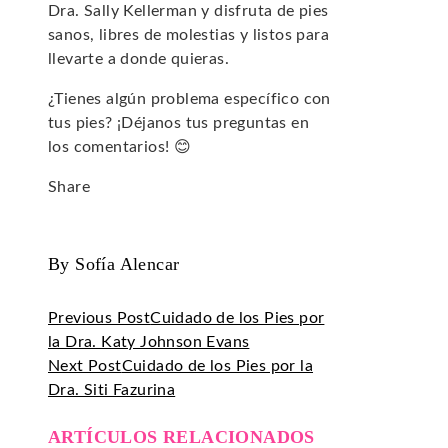
Dra. Sally Kellerman y disfruta de pies
sanos, libres de molestias y listos para
llevarte a donde quieras.
¿Tienes algún problema específico con
tus pies? ¡Déjanos tus preguntas en
los comentarios! 😊
Share
Facebook
Twitter
LinkedIn
Pinterest
Stumbleupon
Email
By Sofía Alencar
Previous Post
Cuidado de los Pies por
la Dra. Katy Johnson Evans
Next Post
Cuidado de los Pies por la
Dra. Siti Fazurina
ARTÍCULOS RELACIONADOS