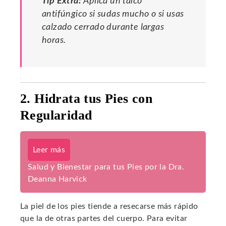
Tip Extra:
Aplica un talco
antifúngico si sudas mucho o si usas
calzado cerrado durante largas
horas.
2. Hidrata tus Pies con
Regularidad
Leer más
Salud y Bienestar para tus Pies por la Dra.
Deanna Harvick
La piel de los pies tiende a resecarse más rápido
que la de otras partes del cuerpo. Para evitar