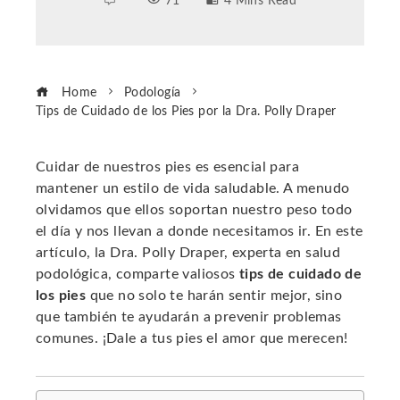
71
4 Mins Read
Home
Podología
Tips de Cuidado de los Pies por la Dra. Polly Draper
Cuidar de nuestros pies es esencial para
mantener un estilo de vida saludable. A menudo
ebook
olvidamos que ellos soportan nuestro peso todo
el día y nos llevan a donde necesitamos ir. En este
ter
artículo, la Dra. Polly Draper, experta en salud
podológica, comparte valiosos
tips de cuidado de
los pies
que no solo te harán sentir mejor, sino
edIn
que también te ayudarán a prevenir problemas
comunes. ¡Dale a tus pies el amor que merecen!
erest
mbleupon