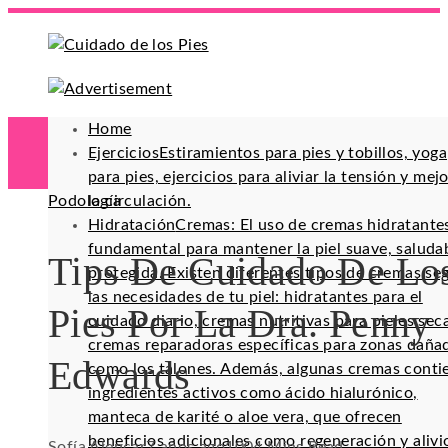
Home
Ejercicios
Estiramientos para pies y tobillos, yoga
para pies, ejercicios para aliviar la tensión y mej
Podología
la circulación.
Hidratación
Cremas: El uso de cremas hidratante
fundamental para mantener la piel suave, saluda
Tips De Cuidado De Lo
protegida. Existen diferentes tipos de cremas se
las necesidades de tu piel: hidratantes para el
Pies Por La Dra. Penny
cuidado diario, cremas nutritivas para pieles sec
cremas reparadoras específicas para zonas daña
Edwards
como los talones. Además, algunas cremas conti
ingredientes activos como ácido hialurónico,
manteca de karité o aloe vera, que ofrecen
beneficios adicionales como regeneración y alivi
Sofía Alencar
7 años ago
100
4 Mins Read