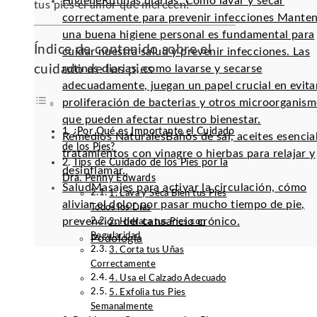
Higiene
Rutinas diarias: Cómo lavar y secar
tus pies el amor que merecen!
correctamente para prevenir infecciones Mante
una buena higiene personal es fundamental para
Índice de contenido sobre el
cuidar nuestra salud y prevenir infecciones. Las
cuidado de los pies
rutinas diarias, como lavarse y secarse
adecuadamente, juegan un papel crucial en evitar
proliferación de bacterias y otros microorganis
que pueden afectar nuestro bienestar.
¿Por Qué es Importante el Cuidado
Remedios Naturales
Baños de sal, aceites esencia
de los Pies?
tratamientos con vinagre o hierbas para relajar y
Tips de Cuidado de los Pies por la
desinflamar.
Dra. Penny Edwards
Salud
Masajes para activar la circulación, cómo
1. Lava y Seca Bien tus Pies
aliviar el dolor por pasar mucho tiempo de pie,
Todos los Días
prevención del cansancio crónico.
2. Hidrata tus Pies con
Regularidad
Podología
3. Corta tus Uñas
Correctamente
4. Usa el Calzado Adecuado
5. Exfolia tus Pies
Semanalmente