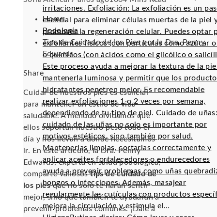
irritaciones. Exfoliación: La exfoliación es un pa
Home
esencial para eliminar células muertas de la piel 
Podología
promover la regeneración celular. Puedes optar 
Tips de Cuidado de los Pies por la Dra. Penny
exfoliantes físicos (con partículas como azúcar o 
Edwards
o químicos (con ácidos como el glicólico o salicíli
Este proceso ayuda a mejorar la textura de la pie
Facebook
Twitter
LinkedIn
Pinterest
Stumbleupon
Email
Share
mantenerla luminosa y permitir que los producto
hidratantes penetren mejor. Es recomendable
Cuidar de nuestros pies es esencial
realizar exfoliaciones 1 o 2 veces por semana,
para mantener un estilo de vida
dependiendo de tu tipo de piel. Cuidado de uñas:
saludable. A menudo olvidamos que
cuidado de las uñas no solo es importante por
ellos soportan nuestro peso todo el
motivos estéticos, sino también por salud.
día y nos llevan a donde necesitamos
Mantenerlas limpias, cortarlas correctamente y
ir. En este artículo, la Dra. Penny
aplicar aceites fortalecedores o endurecedores
Edwards, experta en salud podológica,
ayuda a prevenir problemas como uñas quebradi
comparte valiosos
tips de cuidado de
hongos o infecciones. Además, masajear
los pies
que no solo te harán sentir
regularmente las cutículas con productos especí
mejor, sino que también te ayudarán a
mejora la circulación y estimula el…
prevenir problemas comunes. ¡Dale a