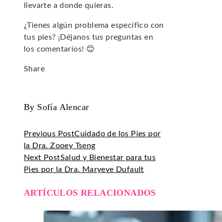
llevarte a donde quieras.
¿Tienes algún problema específico con
tus pies? ¡Déjanos tus preguntas en
los comentarios! 😊
Share
Facebook
Twitter
LinkedIn
Pinterest
Stumbleupon
Email
By Sofía Alencar
Previous Post
Cuidado de los Pies por
la Dra. Zooey Tseng
Next Post
Salud y Bienestar para tus
Pies por la Dra. Maryeve Dufault
ARTÍCULOS RELACIONADOS