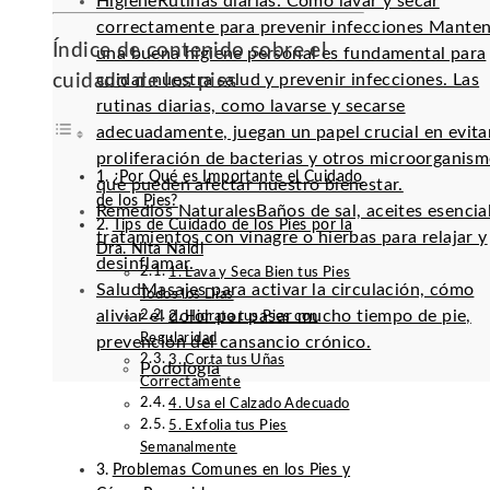
Higiene
Rutinas diarias: Cómo lavar y secar
correctamente para prevenir infecciones Mante
Índice de contenido sobre el
una buena higiene personal es fundamental para
cuidado de los pies
cuidar nuestra salud y prevenir infecciones. Las
rutinas diarias, como lavarse y secarse
adecuadamente, juegan un papel crucial en evitar
proliferación de bacterias y otros microorganis
¿Por Qué es Importante el Cuidado
que pueden afectar nuestro bienestar.
de los Pies?
Remedios Naturales
Baños de sal, aceites esencia
Tips de Cuidado de los Pies por la
tratamientos con vinagre o hierbas para relajar y
Dra. Nita Naldi
desinflamar.
1. Lava y Seca Bien tus Pies
Salud
Masajes para activar la circulación, cómo
Todos los Días
aliviar el dolor por pasar mucho tiempo de pie,
2. Hidrata tus Pies con
Regularidad
prevención del cansancio crónico.
3. Corta tus Uñas
Podología
Correctamente
4. Usa el Calzado Adecuado
5. Exfolia tus Pies
Semanalmente
Problemas Comunes en los Pies y