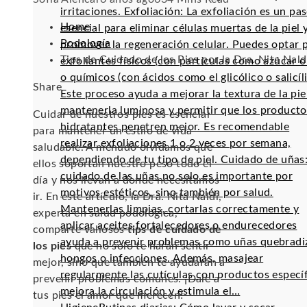
irritaciones. Exfoliación: La exfoliación es un pa
Home
esencial para eliminar células muertas de la piel 
Podología
promover la regeneración celular. Puedes optar 
Tips de Cuidado de los Pies por la Dra. Nita Nald
exfoliantes físicos (con partículas como azúcar o 
o químicos (con ácidos como el glicólico o salicíli
Facebook
Twitter
LinkedIn
Pinterest
Stumbleupon
Email
Share
Este proceso ayuda a mejorar la textura de la pie
mantenerla luminosa y permitir que los producto
Cuidar de nuestros pies es esencial
hidratantes penetren mejor. Es recomendable
para mantener un estilo de vida
realizar exfoliaciones 1 o 2 veces por semana,
saludable. A menudo olvidamos que
dependiendo de tu tipo de piel. Cuidado de uñas:
ellos soportan nuestro peso todo el
cuidado de las uñas no solo es importante por
día y nos llevan a donde necesitamos
motivos estéticos, sino también por salud.
ir. En este artículo, la Dra. Nita Naldi,
Mantenerlas limpias, cortarlas correctamente y
experta en salud podológica,
aplicar aceites fortalecedores o endurecedores
comparte valiosos
tips de cuidado de
ayuda a prevenir problemas como uñas quebradi
los pies
que no solo te harán sentir
hongos o infecciones. Además, masajear
mejor, sino que también te ayudarán a
regularmente las cutículas con productos especí
prevenir problemas comunes. ¡Dale a
mejora la circulación y estimula el…
tus pies el amor que merecen!