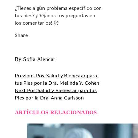
¿Tienes algún problema específico con
tus pies? ¡Déjanos tus preguntas en
los comentarios! 😊
Share
Facebook
Twitter
LinkedIn
Pinterest
Stumbleupon
Email
By Sofía Alencar
Previous Post
Salud y Bienestar para
tus Pies por la Dra. Melinda Y. Cohen
Next Post
Salud y Bienestar para tus
Pies por la Dra. Anna Carlsson
ARTÍCULOS RELACIONADOS