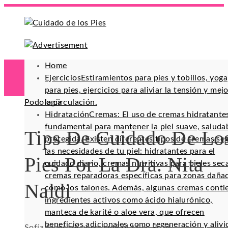
Home
Ejercicios
Estiramientos para pies y tobillos, yoga
para pies, ejercicios para aliviar la tensión y mej
Podología
la circulación.
Hidratación
Cremas: El uso de cremas hidratante
fundamental para mantener la piel suave, saluda
Tips De Cuidado De Lo
protegida. Existen diferentes tipos de cremas se
las necesidades de tu piel: hidratantes para el
Pies Por La Dra. Nita
cuidado diario, cremas nutritivas para pieles sec
cremas reparadoras específicas para zonas daña
Naldi
como los talones. Además, algunas cremas conti
ingredientes activos como ácido hialurónico,
manteca de karité o aloe vera, que ofrecen
beneficios adicionales como regeneración y alivi
Sofía Alencar
6 años ago
63
4 Mins Read