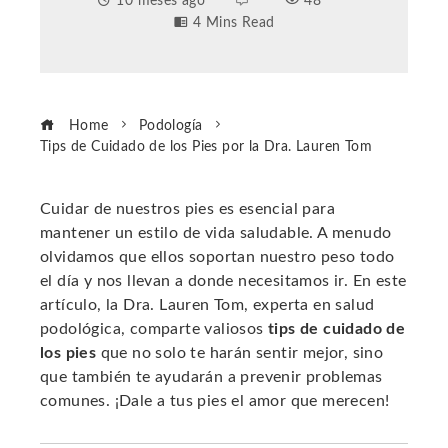
10 meses ago
48
4 Mins Read
Home
Podología
Tips de Cuidado de los Pies por la Dra. Lauren Tom
Cuidar de nuestros pies es esencial para
mantener un estilo de vida saludable. A menudo
ebook
olvidamos que ellos soportan nuestro peso todo
el día y nos llevan a donde necesitamos ir. En este
ter
artículo, la Dra. Lauren Tom, experta en salud
podológica, comparte valiosos
tips de cuidado de
los pies
que no solo te harán sentir mejor, sino
edIn
que también te ayudarán a prevenir problemas
comunes. ¡Dale a tus pies el amor que merecen!
erest