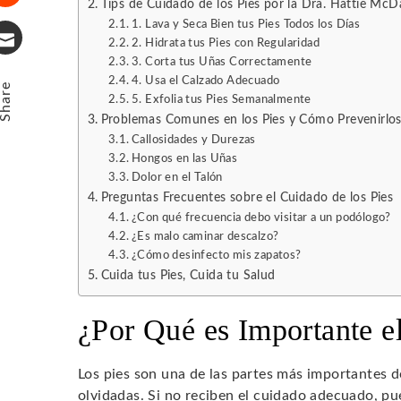
Tips de Cuidado de los Pies por la Dra. Hattie McD
Stumbleupon
1. Lava y Seca Bien tus Pies Todos los Días
2. Hidrata tus Pies con Regularidad
3. Corta tus Uñas Correctamente
Email
4. Usa el Calzado Adecuado
Share
5. Exfolia tus Pies Semanalmente
Problemas Comunes en los Pies y Cómo Prevenirlo
Callosidades y Durezas
Hongos en las Uñas
Dolor en el Talón
Preguntas Frecuentes sobre el Cuidado de los Pies
¿Con qué frecuencia debo visitar a un podólogo?
¿Es malo caminar descalzo?
¿Cómo desinfecto mis zapatos?
Cuida tus Pies, Cuida tu Salud
¿Por Qué es Importante e
Los pies son una de las partes más importantes 
olvidadas. Si no reciben el cuidado adecuado, 