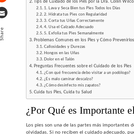
Tips de Cuidado de los Pies por la Dra. Collin Wilc
Stumbleupon
1. Lava y Seca Bien tus Pies Todos los Días
2. Hidrata tus Pies con Regularidad
3. Corta tus Uñas Correctamente
Email
4. Usa el Calzado Adecuado
Share
5. Exfolia tus Pies Semanalmente
Problemas Comunes en los Pies y Cómo Prevenirlo
Callosidades y Durezas
Hongos en las Uñas
Dolor en el Talón
Preguntas Frecuentes sobre el Cuidado de los Pies
¿Con qué frecuencia debo visitar a un podólogo?
¿Es malo caminar descalzo?
¿Cómo desinfecto mis zapatos?
Cuida tus Pies, Cuida tu Salud
¿Por Qué es Importante e
Los pies son una de las partes más importantes 
olvidadas. Si no reciben el cuidado adecuado, 