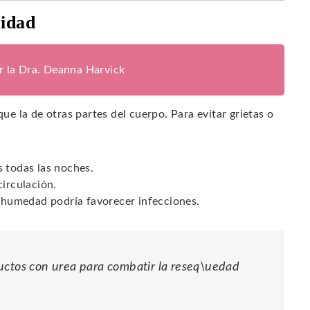
ridad
or la Dra. Deanna Harvick
que la de otras partes del cuerpo. Para evitar grietas o
s todas las noches.
circulación.
a humedad podría favorecer infecciones.
ductos con urea para combatir la reseq\uedad