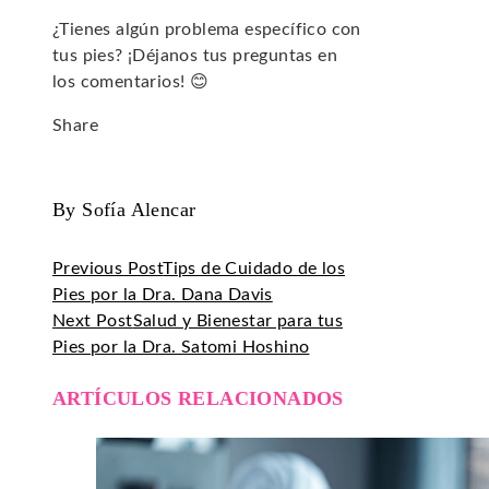
¿Tienes algún problema específico con
tus pies? ¡Déjanos tus preguntas en
los comentarios! 😊
Share
Facebook
Twitter
LinkedIn
Pinterest
Stumbleupon
Email
By Sofía Alencar
Previous Post
Tips de Cuidado de los
Pies por la Dra. Dana Davis
Next Post
Salud y Bienestar para tus
Pies por la Dra. Satomi Hoshino
ARTÍCULOS RELACIONADOS