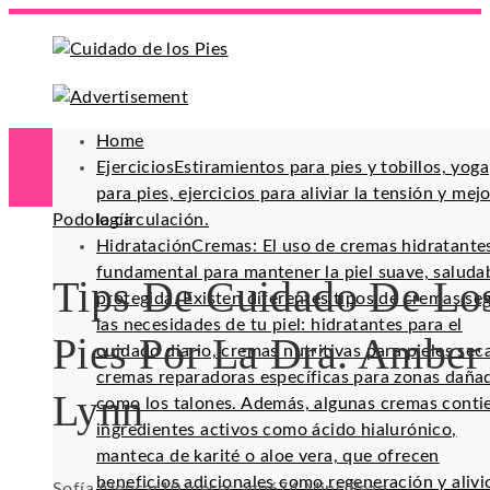
Home
Ejercicios
Estiramientos para pies y tobillos, yoga
para pies, ejercicios para aliviar la tensión y mej
Podología
la circulación.
Hidratación
Cremas: El uso de cremas hidratante
fundamental para mantener la piel suave, saluda
Tips De Cuidado De Lo
protegida. Existen diferentes tipos de cremas se
las necesidades de tu piel: hidratantes para el
Pies Por La Dra. Amber
cuidado diario, cremas nutritivas para pieles sec
cremas reparadoras específicas para zonas daña
Lynn
como los talones. Además, algunas cremas conti
ingredientes activos como ácido hialurónico,
manteca de karité o aloe vera, que ofrecen
beneficios adicionales como regeneración y alivi
Sofía Alencar
10 meses ago
67
4 Mins Read