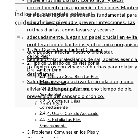
Higiene
Rutinas diarias: Cómo lavar y secar
correctamente para prevenir infecciones Mante
Índice de contenido sobre el
una buena higiene personal es fundamental para
cuidado de los pies
cuidar nuestra salud y prevenir infecciones. Las
rutinas diarias, como lavarse y secarse
adecuadamente, juegan un papel crucial en evitar
proliferación de bacterias y otros microorganis
¿Por Qué es Importante el Cuidado
que pueden afectar nuestro bienestar.
de los Pies?
Remedios Naturales
Baños de sal, aceites esencia
Tips de Cuidado de los Pies por la
tratamientos con vinagre o hierbas para relajar y
Dra. Amber Lynn
desinflamar.
1. Lava y Seca Bien tus Pies
Salud
Masajes para activar la circulación, cómo
Todos los Días
aliviar el dolor por pasar mucho tiempo de pie,
2. Hidrata tus Pies con
Regularidad
prevención del cansancio crónico.
3. Corta tus Uñas
Podología
Correctamente
4. Usa el Calzado Adecuado
5. Exfolia tus Pies
Semanalmente
Problemas Comunes en los Pies y