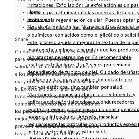
irritaciones. Exfoliación: La exfoliación es un pa
Home
esencial para eliminar células muertas de la piel 
Podología
promover la regeneración celular. Puedes optar 
Tips de Cuidado de los Pies por la Dra. Amber L
exfoliantes físicos (con partículas como azúcar o 
o químicos (con ácidos como el glicólico o salicíli
Facebook
Twitter
LinkedIn
Pinterest
Stumbleupon
Email
Share
Este proceso ayuda a mejorar la textura de la pie
mantenerla luminosa y permitir que los producto
Cuidar de nuestros pies es esencial
hidratantes penetren mejor. Es recomendable
para mantener un estilo de vida
realizar exfoliaciones 1 o 2 veces por semana,
saludable. A menudo olvidamos que
dependiendo de tu tipo de piel. Cuidado de uñas:
ellos soportan nuestro peso todo el
cuidado de las uñas no solo es importante por
día y nos llevan a donde necesitamos
motivos estéticos, sino también por salud.
ir. En este artículo, la Dra. Amber
Mantenerlas limpias, cortarlas correctamente y
Lynn, experta en salud podológica,
aplicar aceites fortalecedores o endurecedores
comparte valiosos
tips de cuidado de
ayuda a prevenir problemas como uñas quebradi
los pies
que no solo te harán sentir
hongos o infecciones. Además, masajear
mejor, sino que también te ayudarán a
regularmente las cutículas con productos especí
prevenir problemas comunes. ¡Dale a
mejora la circulación y estimula el…
tus pies el amor que merecen!