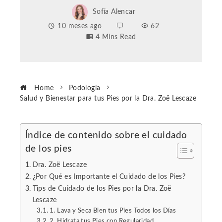
Sofía Alencar
10 meses ago
62
4 Mins Read
Home
Podología
Salud y Bienestar para tus Pies por la Dra. Zoë Lescaze
Índice de contenido sobre el cuidado
de los pies
ebook
Dra. Zoë Lescaze
ter
¿Por Qué es Importante el Cuidado de los Pies?
Tips de Cuidado de los Pies por la Dra. Zoë
Lescaze
edIn
1. Lava y Seca Bien tus Pies Todos los Días
2. Hidrata tus Pies con Regularidad