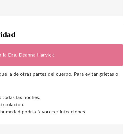
ridad
or la Dra. Deanna Harvick
que la de otras partes del cuerpo. Para evitar grietas o
s todas las noches.
circulación.
a humedad podría favorecer infecciones.