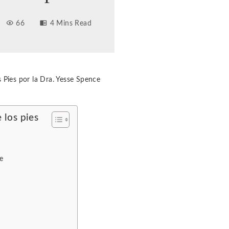
66
4 Mins Read
s Pies por la Dra. Yesse Spence
 los pies
e
s