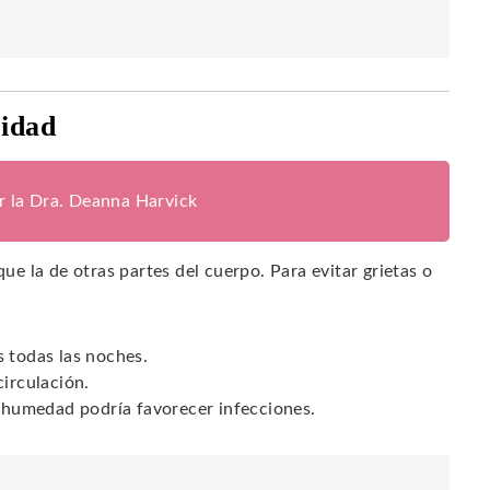
ridad
or la Dra. Deanna Harvick
que la de otras partes del cuerpo. Para evitar grietas o
s todas las noches.
circulación.
a humedad podría favorecer infecciones.