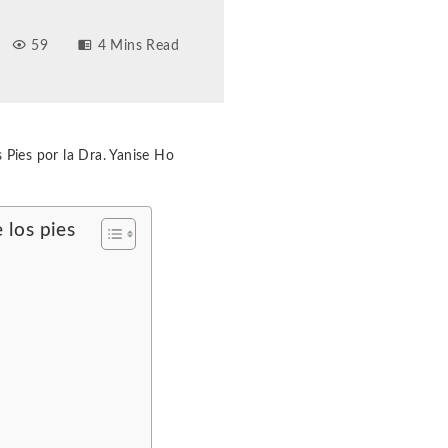
59
4 Mins Read
 Pies por la Dra. Yanise Ho
 los pies
s