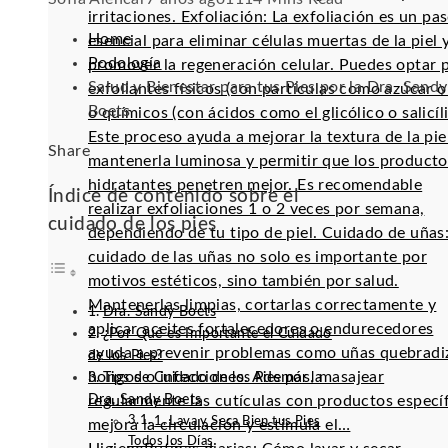
irritaciones. Exfoliación: La exfoliación es un pa
Home
esencial para eliminar células muertas de la piel 
Podología
promover la regeneración celular. Puedes optar 
Salud y Bienestar para tus Pies por la Dra. Sandy
exfoliantes físicos (con partículas como azúcar o 
Boets
o químicos (con ácidos como el glicólico o salicíli
Este proceso ayuda a mejorar la textura de la pie
Facebook
Twitter
LinkedIn
Pinterest
Stumbleupon
Email
Share
mantenerla luminosa y permitir que los producto
hidratantes penetren mejor. Es recomendable
Índice de contenido sobre el
realizar exfoliaciones 1 o 2 veces por semana,
cuidado de los pies
dependiendo de tu tipo de piel. Cuidado de uñas:
cuidado de las uñas no solo es importante por
motivos estéticos, sino también por salud.
Mantenerlas limpias, cortarlas correctamente y
Dra. Sandy Boets
aplicar aceites fortalecedores o endurecedores
¿Por Qué es Importante el Cuidado
ayuda a prevenir problemas como uñas quebradi
de los Pies?
hongos o infecciones. Además, masajear
Tips de Cuidado de los Pies por la
Dra. Sandy Boets
regularmente las cutículas con productos especí
1. Lava y Seca Bien tus Pies
mejora la circulación y estimula el…
Todos los Días