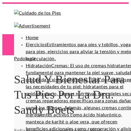
Home
Ejercicios
Estiramientos para pies y tobillos, yoga
para pies, ejercicios para aliviar la tensión y mej
Podología
la circulación.
Hidratación
Cremas: El uso de cremas hidratante
fundamental para mantener la piel suave, saluda
Salud Y Bienestar Para
protegida. Existen diferentes tipos de cremas se
las necesidades de tu piel: hidratantes para el
Tus Pies Por La Dra.
cuidado diario, cremas nutritivas para pieles sec
cremas reparadoras específicas para zonas daña
Sandy Boets
como los talones. Además, algunas cremas conti
ingredientes activos como ácido hialurónico,
manteca de karité o aloe vera, que ofrecen
beneficios adicionales como regeneración y alivi
Sofía Alencar
7 años ago
111
4 Mins Read