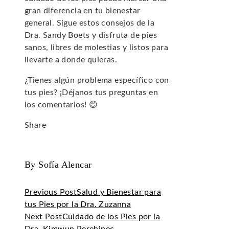
gran diferencia en tu bienestar
general. Sigue estos consejos de la
Dra. Sandy Boets y disfruta de pies
sanos, libres de molestias y listos para
llevarte a donde quieras.
¿Tienes algún problema específico con
tus pies? ¡Déjanos tus preguntas en
los comentarios! 😊
Share
Facebook
Twitter
LinkedIn
Pinterest
Stumbleupon
Email
By Sofía Alencar
Previous Post
Salud y Bienestar para
tus Pies por la Dra. Zuzanna
Next Post
Cuidado de los Pies por la