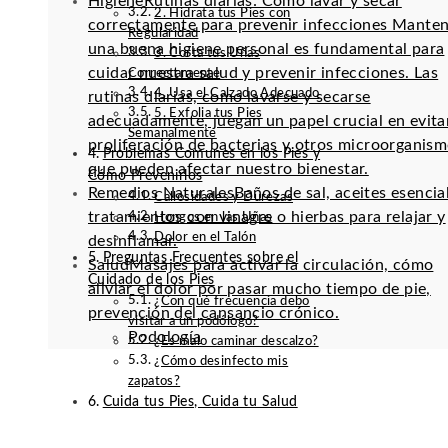
Higiene
Rutinas diarias: Cómo lavar y secar
2. Hidrata tus Pies con
correctamente para prevenir infecciones Mante
Regularidad
una buena higiene personal es fundamental para
3. Corta tus Uñas
cuidar nuestra salud y prevenir infecciones. Las
Correctamente
4. Usa el Calzado Adecuado
rutinas diarias, como lavarse y secarse
5. Exfolia tus Pies
adecuadamente, juegan un papel crucial en evitar
Semanalmente
proliferación de bacterias y otros microorganis
Problemas Comunes en los Pies y
que pueden afectar nuestro bienestar.
Cómo Prevenirlos
Remedios Naturales
Baños de sal, aceites esencia
Callosidades y Durezas
tratamientos con vinagre o hierbas para relajar y
Hongos en las Uñas
Dolor en el Talón
desinflamar.
Preguntas Frecuentes sobre el
Salud
Masajes para activar la circulación, cómo
Cuidado de los Pies
aliviar el dolor por pasar mucho tiempo de pie,
¿Con qué frecuencia debo
prevención del cansancio crónico.
visitar a un podólogo?
Podología
¿Es malo caminar descalzo?
¿Cómo desinfecto mis
zapatos?
Cuida tus Pies, Cuida tu Salud