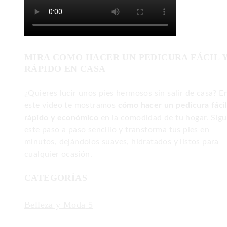
MIRA COMO HACER UN PEDICURA FÁCIL 
RÁPIDO EN CASA
¿Quieres lucir unos pies hermosos sin salir de casa? E
este video te mostramos
cómo hacer un pedicura fácil
rápido y económico
en la comodidad de tu hogar. Sig
este paso a paso sencillo y transforma tus pies en
minutos, dejándolos suaves, hidratados y listos para
cualquier ocasión.
CATEGORÍAS
Belleza y Moda
5