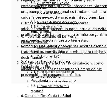
Higiene
Rutinas diarias: Cómo lavar y secar
2. Hidrata tus Pies con
correctamente para prevenir infecciones Mante
Regularidad
una buena higiene personal es fundamental para
3. Corta tus Uñas
cuidar nuestra salud y prevenir infecciones. Las
Correctamente
4. Usa el Calzado Adecuado
rutinas diarias, como lavarse y secarse
5. Exfolia tus Pies
adecuadamente, juegan un papel crucial en evitar
Semanalmente
proliferación de bacterias y otros microorganis
Problemas Comunes en los Pies y
que pueden afectar nuestro bienestar.
Cómo Prevenirlos
Remedios Naturales
Baños de sal, aceites esencia
Callosidades y Durezas
tratamientos con vinagre o hierbas para relajar y
Hongos en las Uñas
Dolor en el Talón
desinflamar.
Preguntas Frecuentes sobre el
Salud
Masajes para activar la circulación, cómo
Cuidado de los Pies
aliviar el dolor por pasar mucho tiempo de pie,
¿Con qué frecuencia debo
prevención del cansancio crónico.
visitar a un podólogo?
Podología
¿Es malo caminar descalzo?
¿Cómo desinfecto mis
zapatos?
Cuida tus Pies, Cuida tu Salud