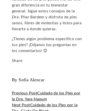
gran diferencia en tu bienestar
general. Sigue estos consejos de la
Dra. Pilar Bardem y disfruta de pies
sanos, libres de molestias y listos para
llevarte a donde quieras.
¿Tienes algún problema específico con
tus pies? ¡Déjanos tus preguntas en
los comentarios! 😊
Share
Facebook
Twitter
LinkedIn
Pinterest
Stumbleupon
Email
By Sofía Alencar
Previous Post
Cuidado de los Pies por
la Dra. Yara Naoum
Next Post
Cuidado de los Pies por la