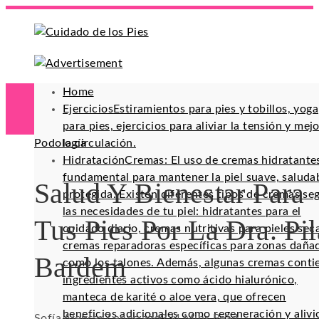
Home
Ejercicios
Estiramientos para pies y tobillos, yoga
para pies, ejercicios para aliviar la tensión y mej
Podología
la circulación.
Hidratación
Cremas: El uso de cremas hidratante
fundamental para mantener la piel suave, saluda
Salud Y Bienestar Para
protegida. Existen diferentes tipos de cremas se
las necesidades de tu piel: hidratantes para el
Tus Pies Por La Dra. Pil
cuidado diario, cremas nutritivas para pieles sec
cremas reparadoras específicas para zonas daña
Bardem
como los talones. Además, algunas cremas conti
ingredientes activos como ácido hialurónico,
manteca de karité o aloe vera, que ofrecen
beneficios adicionales como regeneración y alivi
Sofía Alencar
7 años ago
93
4 Mins Read