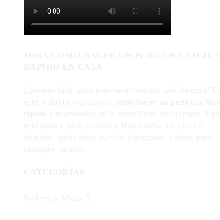
MIRA COMO HACER UN PEDICURA FÁCIL 
RÁPIDO EN CASA
¿Quieres lucir unos pies hermosos sin salir de casa? E
este video te mostramos
cómo hacer un pedicura fácil
rápido y económico
en la comodidad de tu hogar. Sig
este paso a paso sencillo y transforma tus pies en
minutos, dejándolos suaves, hidratados y listos para
cualquier ocasión.
CATEGORÍAS
Belleza y Moda
5