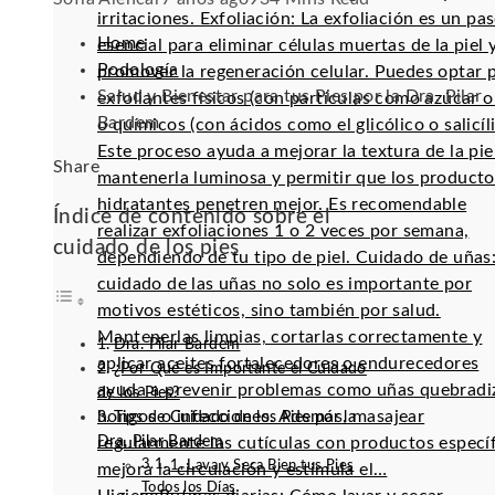
irritaciones. Exfoliación: La exfoliación es un pa
Home
esencial para eliminar células muertas de la piel 
Podología
promover la regeneración celular. Puedes optar 
Salud y Bienestar para tus Pies por la Dra. Pilar
exfoliantes físicos (con partículas como azúcar o 
Bardem
o químicos (con ácidos como el glicólico o salicíli
Este proceso ayuda a mejorar la textura de la pie
Facebook
Twitter
LinkedIn
Pinterest
Stumbleupon
Email
Share
mantenerla luminosa y permitir que los producto
hidratantes penetren mejor. Es recomendable
Índice de contenido sobre el
realizar exfoliaciones 1 o 2 veces por semana,
cuidado de los pies
dependiendo de tu tipo de piel. Cuidado de uñas:
cuidado de las uñas no solo es importante por
motivos estéticos, sino también por salud.
Mantenerlas limpias, cortarlas correctamente y
Dra. Pilar Bardem
aplicar aceites fortalecedores o endurecedores
¿Por Qué es Importante el Cuidado
ayuda a prevenir problemas como uñas quebradi
de los Pies?
hongos o infecciones. Además, masajear
Tips de Cuidado de los Pies por la
Dra. Pilar Bardem
regularmente las cutículas con productos especí
1. Lava y Seca Bien tus Pies
mejora la circulación y estimula el…
Todos los Días