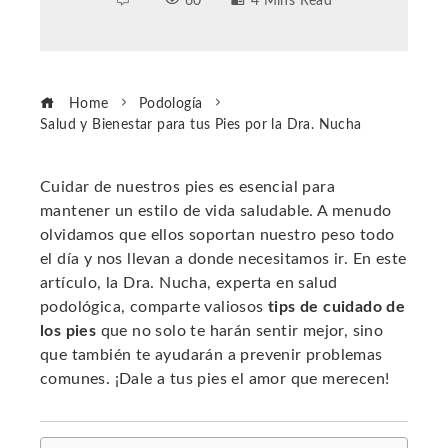
60
4 Mins Read
Home
Podología
Salud y Bienestar para tus Pies por la Dra. Nucha
Cuidar de nuestros pies es esencial para
mantener un estilo de vida saludable. A menudo
ebook
olvidamos que ellos soportan nuestro peso todo
el día y nos llevan a donde necesitamos ir. En este
ter
artículo, la Dra. Nucha, experta en salud
podológica, comparte valiosos
tips de cuidado de
los pies
que no solo te harán sentir mejor, sino
edIn
que también te ayudarán a prevenir problemas
comunes. ¡Dale a tus pies el amor que merecen!
erest
mbleupon