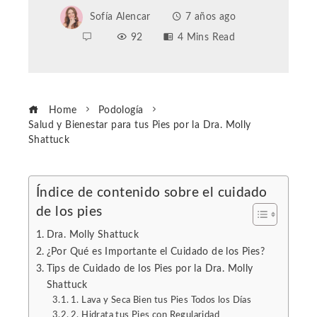
Sofía Alencar
7 años ago
92
4 Mins Read
Home
Podología
Salud y Bienestar para tus Pies por la Dra. Molly
Shattuck
Índice de contenido sobre el cuidado
de los pies
ebook
Dra. Molly Shattuck
ter
¿Por Qué es Importante el Cuidado de los Pies?
Tips de Cuidado de los Pies por la Dra. Molly
Shattuck
edIn
1. Lava y Seca Bien tus Pies Todos los Días
2. Hidrata tus Pies con Regularidad