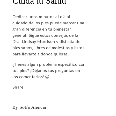
Cuida tu Salud
Dedicar unos minutos al día al
cuidado de los pies puede marcar una
gran diferencia en tu bienestar
general. Sigue estos consejos de la
Dra. Lindsay Morrison y disfruta de
pies sanos, libres de molestias y listos
para llevarte a donde quieras.
¿Tienes algún problema específico con
tus pies? ¡Déjanos tus preguntas en
los comentarios! 😊
Share
Facebook
Twitter
LinkedIn
Pinterest
Stumbleupon
Email
By Sofía Alencar