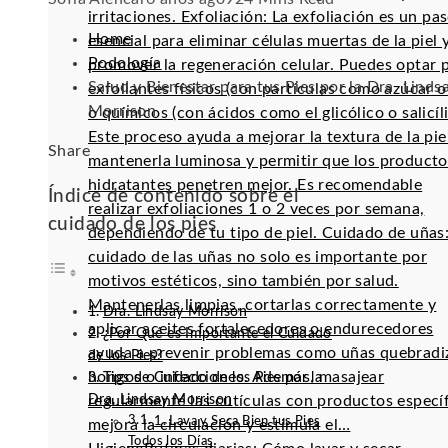
irritaciones. Exfoliación: La exfoliación es un pa
Home
esencial para eliminar células muertas de la piel 
Podología
promover la regeneración celular. Puedes optar 
Salud y Bienestar para tus Pies por la Dra. Linds
exfoliantes físicos (con partículas como azúcar o 
Morrison
o químicos (con ácidos como el glicólico o salicíli
Este proceso ayuda a mejorar la textura de la pie
Facebook
Twitter
LinkedIn
Pinterest
Stumbleupon
Email
Share
mantenerla luminosa y permitir que los producto
hidratantes penetren mejor. Es recomendable
Índice de contenido sobre el
realizar exfoliaciones 1 o 2 veces por semana,
cuidado de los pies
dependiendo de tu tipo de piel. Cuidado de uñas:
cuidado de las uñas no solo es importante por
motivos estéticos, sino también por salud.
Mantenerlas limpias, cortarlas correctamente y
Dra. Lindsay Morrison
aplicar aceites fortalecedores o endurecedores
¿Por Qué es Importante el Cuidado
ayuda a prevenir problemas como uñas quebradi
de los Pies?
hongos o infecciones. Además, masajear
Tips de Cuidado de los Pies por la
Dra. Lindsay Morrison
regularmente las cutículas con productos especí
1. Lava y Seca Bien tus Pies
mejora la circulación y estimula el…
Todos los Días