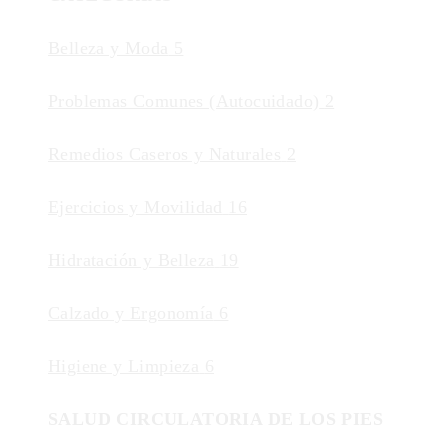
Belleza y Moda
5
Problemas Comunes (Autocuidado)
2
Remedios Caseros y Naturales
2
Ejercicios y Movilidad
16
Hidratación y Belleza
19
Calzado y Ergonomía
6
Higiene y Limpieza
6
SALUD CIRCULATORIA DE LOS PIES