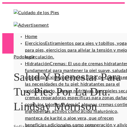
Home
Ejercicios
Estiramientos para pies y tobillos, yoga
para pies, ejercicios para aliviar la tensión y mej
Podología
la circulación.
Hidratación
Cremas: El uso de cremas hidratante
fundamental para mantener la piel suave, saluda
Salud Y Bienestar Para
protegida. Existen diferentes tipos de cremas se
las necesidades de tu piel: hidratantes para el
Tus Pies Por La Dra.
cuidado diario, cremas nutritivas para pieles sec
cremas reparadoras específicas para zonas daña
Lindsay Morrison
como los talones. Además, algunas cremas conti
ingredientes activos como ácido hialurónico,
manteca de karité o aloe vera, que ofrecen
beneficios adicionales como regeneración y alivi
Sofía Alencar
6 años ago
92
4 Mins Read