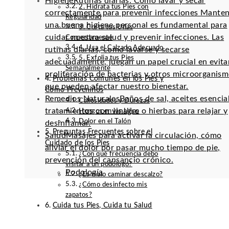
Higiene
Rutinas diarias: Cómo lavar y secar
2. Hidrata tus Pies con
correctamente para prevenir infecciones Mante
Regularidad
una buena higiene personal es fundamental para
3. Corta tus Uñas
cuidar nuestra salud y prevenir infecciones. Las
Correctamente
4. Usa el Calzado Adecuado
rutinas diarias, como lavarse y secarse
5. Exfolia tus Pies
adecuadamente, juegan un papel crucial en evitar
Semanalmente
proliferación de bacterias y otros microorganis
Problemas Comunes en los Pies y
que pueden afectar nuestro bienestar.
Cómo Prevenirlos
Remedios Naturales
Baños de sal, aceites esencia
Callosidades y Durezas
tratamientos con vinagre o hierbas para relajar y
Hongos en las Uñas
Dolor en el Talón
desinflamar.
Preguntas Frecuentes sobre el
Salud
Masajes para activar la circulación, cómo
Cuidado de los Pies
aliviar el dolor por pasar mucho tiempo de pie,
¿Con qué frecuencia debo
prevención del cansancio crónico.
visitar a un podólogo?
Podología
¿Es malo caminar descalzo?
¿Cómo desinfecto mis
zapatos?
Cuida tus Pies, Cuida tu Salud