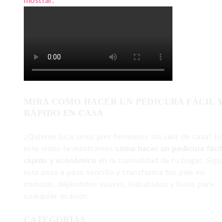
mostrar.
MIRA COMO HACER UN PEDICURA FÁCIL 
RÁPIDO EN CASA
¿Quieres lucir unos pies hermosos sin salir de casa? E
este video te mostramos
cómo hacer un pedicura fácil
rápido y económico
en la comodidad de tu hogar. Sig
este paso a paso sencillo y transforma tus pies en
minutos, dejándolos suaves, hidratados y listos para
cualquier ocasión.
CATEGORÍAS