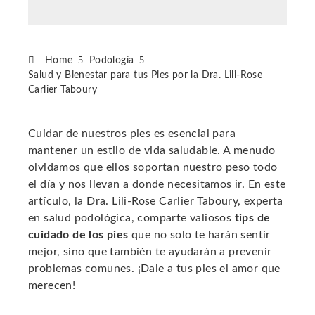
Home
Podología
Salud y Bienestar para tus Pies por la Dra. Lili-Rose
Carlier Taboury
Cuidar de nuestros pies es esencial para
mantener un estilo de vida saludable. A menudo
ebook
olvidamos que ellos soportan nuestro peso todo
el día y nos llevan a donde necesitamos ir. En este
ter
artículo, la Dra. Lili-Rose Carlier Taboury, experta
en salud podológica, comparte valiosos
tips de
cuidado de los pies
que no solo te harán sentir
edIn
mejor, sino que también te ayudarán a prevenir
problemas comunes. ¡Dale a tus pies el amor que
erest
merecen!
mbleupon