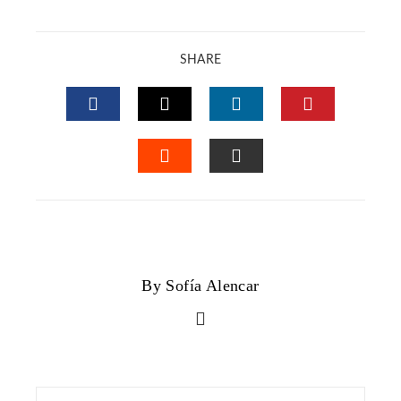
SHARE
FACEBOOK
TWITTER
LINKEDIN
PINTERES
STUMBLEUPON
EMAIL
By Sofía Alencar