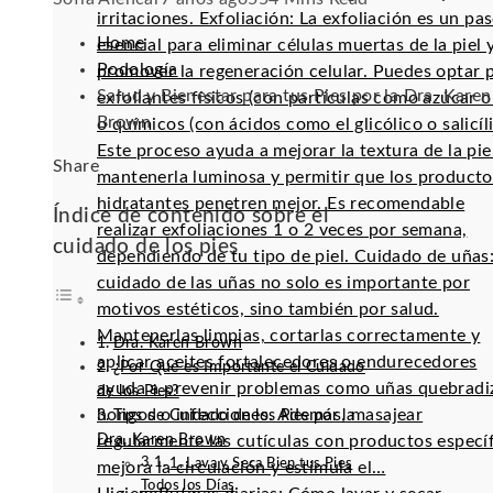
irritaciones. Exfoliación: La exfoliación es un pa
Home
esencial para eliminar células muertas de la piel 
Podología
promover la regeneración celular. Puedes optar 
Salud y Bienestar para tus Pies por la Dra. Karen
exfoliantes físicos (con partículas como azúcar o 
Brown
o químicos (con ácidos como el glicólico o salicíli
Este proceso ayuda a mejorar la textura de la pie
Facebook
Twitter
LinkedIn
Pinterest
Stumbleupon
Email
Share
mantenerla luminosa y permitir que los producto
hidratantes penetren mejor. Es recomendable
Índice de contenido sobre el
realizar exfoliaciones 1 o 2 veces por semana,
cuidado de los pies
dependiendo de tu tipo de piel. Cuidado de uñas:
cuidado de las uñas no solo es importante por
motivos estéticos, sino también por salud.
Mantenerlas limpias, cortarlas correctamente y
Dra. Karen Brown
aplicar aceites fortalecedores o endurecedores
¿Por Qué es Importante el Cuidado
ayuda a prevenir problemas como uñas quebradi
de los Pies?
hongos o infecciones. Además, masajear
Tips de Cuidado de los Pies por la
Dra. Karen Brown
regularmente las cutículas con productos especí
1. Lava y Seca Bien tus Pies
mejora la circulación y estimula el…
Todos los Días