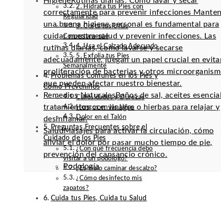
Higiene
Rutinas diarias: Cómo lavar y secar
2. Hidrata tus Pies con
correctamente para prevenir infecciones Mante
Regularidad
una buena higiene personal es fundamental para
3. Corta tus Uñas
cuidar nuestra salud y prevenir infecciones. Las
Correctamente
4. Usa el Calzado Adecuado
rutinas diarias, como lavarse y secarse
5. Exfolia tus Pies
adecuadamente, juegan un papel crucial en evitar
Semanalmente
proliferación de bacterias y otros microorganis
Problemas Comunes en los Pies y
que pueden afectar nuestro bienestar.
Cómo Prevenirlos
Remedios Naturales
Baños de sal, aceites esencia
Callosidades y Durezas
tratamientos con vinagre o hierbas para relajar y
Hongos en las Uñas
Dolor en el Talón
desinflamar.
Preguntas Frecuentes sobre el
Salud
Masajes para activar la circulación, cómo
Cuidado de los Pies
aliviar el dolor por pasar mucho tiempo de pie,
¿Con qué frecuencia debo
prevención del cansancio crónico.
visitar a un podólogo?
Podología
¿Es malo caminar descalzo?
¿Cómo desinfecto mis
zapatos?
Cuida tus Pies, Cuida tu Salud