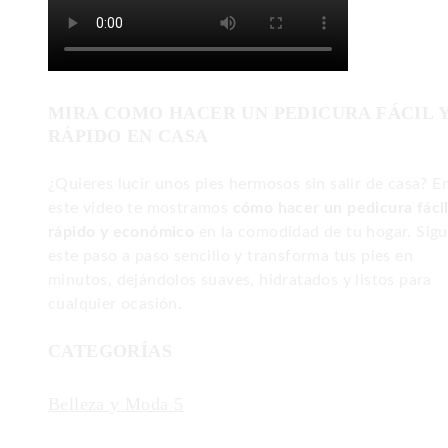
MIRA COMO HACER UN PEDICURA FÁCIL 
RÁPIDO EN CASA
¿Quieres lucir unos pies hermosos sin salir de casa? E
este video te mostramos
cómo hacer un pedicura fácil
rápido y económico
en la comodidad de tu hogar. Sig
este paso a paso sencillo y transforma tus pies en
minutos, dejándolos suaves, hidratados y listos para
cualquier ocasión.
CATEGORÍAS
Belleza y Moda
5