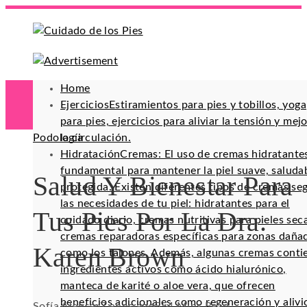
Home
Ejercicios
Estiramientos para pies y tobillos, yoga
para pies, ejercicios para aliviar la tensión y mej
Podología
la circulación.
Hidratación
Cremas: El uso de cremas hidratante
fundamental para mantener la piel suave, saluda
Salud Y Bienestar Para
protegida. Existen diferentes tipos de cremas se
las necesidades de tu piel: hidratantes para el
Tus Pies Por La Dra.
cuidado diario, cremas nutritivas para pieles sec
cremas reparadoras específicas para zonas daña
Karen Brown
como los talones. Además, algunas cremas conti
ingredientes activos como ácido hialurónico,
manteca de karité o aloe vera, que ofrecen
beneficios adicionales como regeneración y alivi
Sofía Alencar
7 años ago
55
4 Mins Read