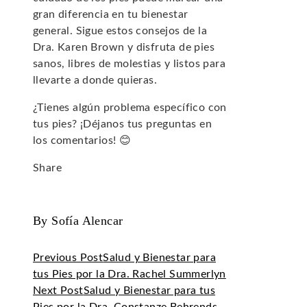
gran diferencia en tu bienestar
general. Sigue estos consejos de la
Dra. Karen Brown y disfruta de pies
sanos, libres de molestias y listos para
llevarte a donde quieras.
¿Tienes algún problema específico con
tus pies? ¡Déjanos tus preguntas en
los comentarios! 😊
Share
Facebook
Twitter
LinkedIn
Pinterest
Stumbleupon
Email
By Sofía Alencar
Previous Post
Salud y Bienestar para
tus Pies por la Dra. Rachel Summerlyn
Next Post
Salud y Bienestar para tus