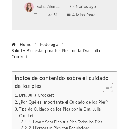
Sofía Alencar
6 años ago
51
4 Mins Read
Home
Podología
Salud y Bienestar para tus Pies por la Dra. Julia
Crockett
Índice de contenido sobre el cuidado
de los pies
ebook
Dra. Julia Crockett
ter
¿Por Qué es Importante el Cuidado de los Pies?
Tips de Cuidado de los Pies por la Dra. Julia
Crockett
edIn
1. Lava y Seca Bien tus Pies Todos los Días
2. Hidrata tus Pies con Regularidad