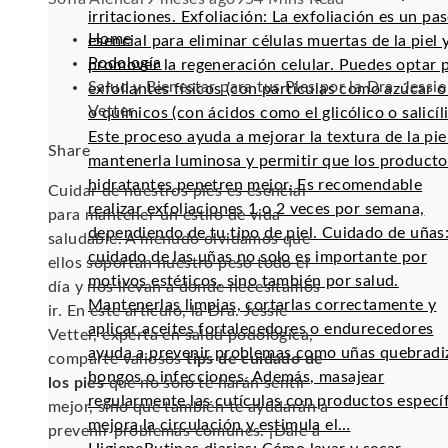
irritaciones. Exfoliación: La exfoliación es un pa
Home
esencial para eliminar células muertas de la piel 
Podología
promover la regeneración celular. Puedes optar 
Salud y Bienestar para tus Pies por la Dra. Jessie
exfoliantes físicos (con partículas como azúcar o 
Vetter
o químicos (con ácidos como el glicólico o salicíli
Este proceso ayuda a mejorar la textura de la pie
Facebook
Twitter
LinkedIn
Pinterest
Stumbleupon
Email
Share
mantenerla luminosa y permitir que los producto
hidratantes penetren mejor. Es recomendable
Cuidar de nuestros pies es esencial
realizar exfoliaciones 1 o 2 veces por semana,
para mantener un estilo de vida
dependiendo de tu tipo de piel. Cuidado de uñas:
saludable. A menudo olvidamos que
cuidado de las uñas no solo es importante por
ellos soportan nuestro peso todo el
motivos estéticos, sino también por salud.
día y nos llevan a donde necesitamos
Mantenerlas limpias, cortarlas correctamente y
ir. En este artículo, la Dra. Jessie
aplicar aceites fortalecedores o endurecedores
Vetter, experta en salud podológica,
ayuda a prevenir problemas como uñas quebradi
comparte valiosos
tips de cuidado de
hongos o infecciones. Además, masajear
los pies
que no solo te harán sentir
regularmente las cutículas con productos especí
mejor, sino que también te ayudarán a
mejora la circulación y estimula el…
prevenir problemas comunes. ¡Dale a