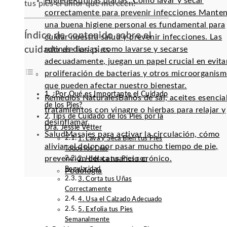
Higiene
Rutinas diarias: Cómo lavar y secar
tus pies el amor que merecen!
correctamente para prevenir infecciones Mante
una buena higiene personal es fundamental para
Índice de contenido sobre el
cuidar nuestra salud y prevenir infecciones. Las
cuidado de los pies
rutinas diarias, como lavarse y secarse
adecuadamente, juegan un papel crucial en evitar
proliferación de bacterias y otros microorganis
que pueden afectar nuestro bienestar.
¿Por Qué es Importante el Cuidado
Remedios Naturales
Baños de sal, aceites esencia
de los Pies?
tratamientos con vinagre o hierbas para relajar y
Tips de Cuidado de los Pies por la
desinflamar.
Dra. Jessie Vetter
Salud
Masajes para activar la circulación, cómo
1. Lava y Seca Bien tus Pies
aliviar el dolor por pasar mucho tiempo de pie,
Todos los Días
prevención del cansancio crónico.
2. Hidrata tus Pies con
Regularidad
Podología
3. Corta tus Uñas
Correctamente
4. Usa el Calzado Adecuado
5. Exfolia tus Pies
Semanalmente