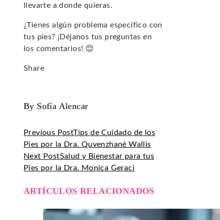
llevarte a donde quieras.
¿Tienes algún problema específico con
tus pies? ¡Déjanos tus preguntas en
los comentarios! 😊
Share
Facebook
Twitter
LinkedIn
Pinterest
Stumbleupon
Email
By Sofía Alencar
Previous Post
Tips de Cuidado de los
Pies por la Dra. Quvenzhané Wallis
Next Post
Salud y Bienestar para tus
Pies por la Dra. Monica Geraci
ARTÍCULOS RELACIONADOS