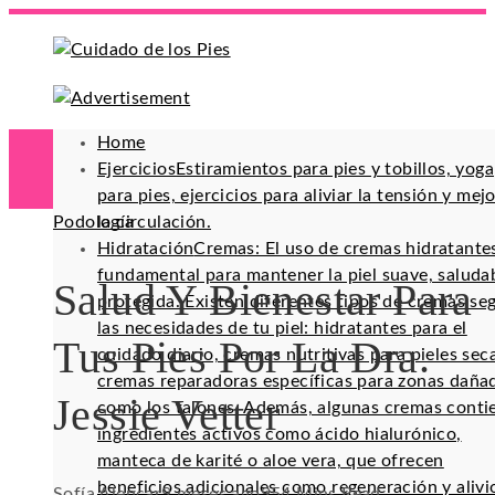
Home
Ejercicios
Estiramientos para pies y tobillos, yoga
para pies, ejercicios para aliviar la tensión y mej
Podología
la circulación.
Hidratación
Cremas: El uso de cremas hidratante
fundamental para mantener la piel suave, saluda
Salud Y Bienestar Para
protegida. Existen diferentes tipos de cremas se
las necesidades de tu piel: hidratantes para el
Tus Pies Por La Dra.
cuidado diario, cremas nutritivas para pieles sec
cremas reparadoras específicas para zonas daña
Jessie Vetter
como los talones. Además, algunas cremas conti
ingredientes activos como ácido hialurónico,
manteca de karité o aloe vera, que ofrecen
beneficios adicionales como regeneración y alivi
Sofía Alencar
9 meses ago
95
4 Mins Read