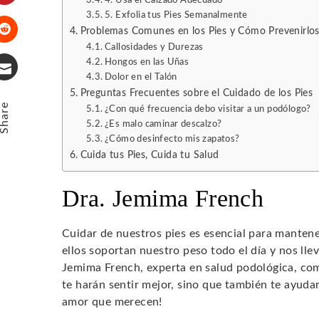
4. Usa el Calzado Adecuado
Pinterest
5. Exfolia tus Pies Semanalmente
Problemas Comunes en los Pies y Cómo Prevenirlo
Callosidades y Durezas
Stumbleupon
Hongos en las Uñas
Dolor en el Talón
Email
Preguntas Frecuentes sobre el Cuidado de los Pies
Share
¿Con qué frecuencia debo visitar a un podólogo?
¿Es malo caminar descalzo?
¿Cómo desinfecto mis zapatos?
Cuida tus Pies, Cuida tu Salud
Dra. Jemima French
Cuidar de nuestros pies es esencial para manten
ellos soportan nuestro peso todo el día y nos llev
Jemima French, experta en salud podológica, co
te harán sentir mejor, sino que también te ayuda
amor que merecen!