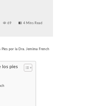
69
4 Mins Read
s Pies por la Dra. Jemima French
 los pies
nch