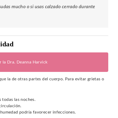
 sudas mucho o si usas calzado cerrado durante
ridad
or la Dra. Deanna Harvick
que la de otras partes del cuerpo. Para evitar grietas o
s todas las noches.
circulación.
a humedad podría favorecer infecciones.