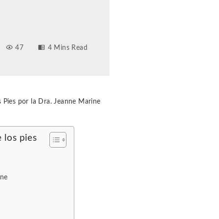
47
4 Mins Read
s Pies por la Dra. Jeanne Marine
 los pies
ine