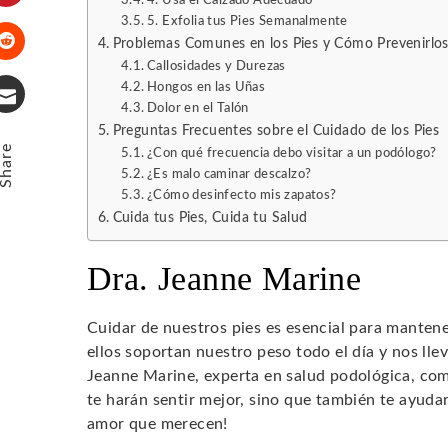
4. Usa el Calzado Adecuado
Pinterest
5. Exfolia tus Pies Semanalmente
Problemas Comunes en los Pies y Cómo Prevenirlo
Callosidades y Durezas
Stumbleupon
Hongos en las Uñas
Dolor en el Talón
Email
Preguntas Frecuentes sobre el Cuidado de los Pies
Share
¿Con qué frecuencia debo visitar a un podólogo?
¿Es malo caminar descalzo?
¿Cómo desinfecto mis zapatos?
Cuida tus Pies, Cuida tu Salud
Dra. Jeanne Marine
Cuidar de nuestros pies es esencial para manten
ellos soportan nuestro peso todo el día y nos llev
Jeanne Marine, experta en salud podológica, co
te harán sentir mejor, sino que también te ayuda
amor que merecen!