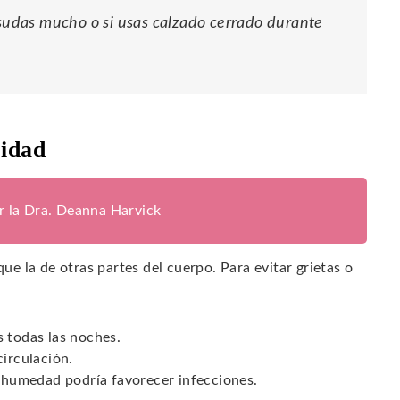
 sudas mucho o si usas calzado cerrado durante
ridad
or la Dra. Deanna Harvick
que la de otras partes del cuerpo. Para evitar grietas o
s todas las noches.
circulación.
a humedad podría favorecer infecciones.