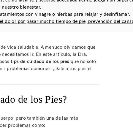
ias, como lavarse y secarse adecuadamente, juegan un papel cru
 nuestro bienestar.
ratamientos con vinagre o hierbas para relajar y desinflamar.
r el dolor por pasar mucho tiempo de pie, prevención del cans
o de vida saludable. A menudo olvidamos que
necesitamos ir. En este artículo, la Dra.
iosos
tips de cuidado de los pies
que no solo
nir problemas comunes. ¡Dale a tus pies el
ado de los Pies?
cuerpo, pero también una de las más
ecer problemas como: