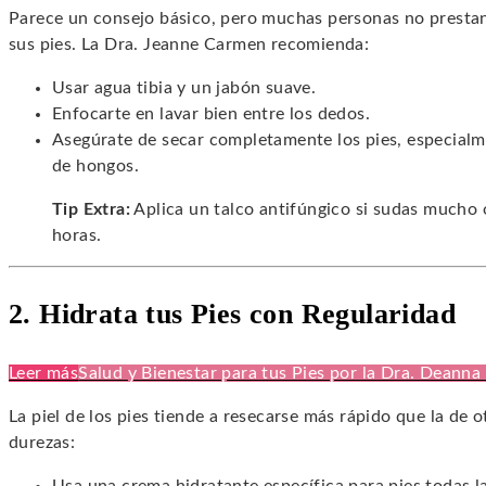
Parece un consejo básico, pero muchas personas no prestan l
sus pies. La Dra. Jeanne Carmen recomienda:
Usar agua tibia y un jabón suave.
Enfocarte en lavar bien entre los dedos.
Asegúrate de secar completamente los pies, especialme
de hongos.
Tip Extra:
Aplica un talco antifúngico si sudas mucho o
horas.
2. Hidrata tus Pies con Regularidad
Leer más
Salud y Bienestar para tus Pies por la Dra. Deanna
La piel de los pies tiende a resecarse más rápido que la de o
durezas: