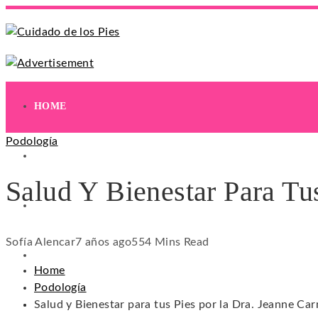
HOME
Podología
EJERCICIOS
Salud Y Bienestar Para Tu
HIDRATACIÓN
Sofía Alencar
7 años ago
55
4 Mins Read
HIGIENE
Home
Podología
Salud y Bienestar para tus Pies por la Dra. Jeanne Ca
REMEDIOS NATURALES