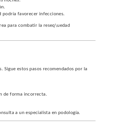
as noches.
ón.
d podría favorecer infecciones.
rea para combatir la reseq\uedad
s. Sigue estos pasos recomendados por la
n de forma incorrecta.
nsulta a un especialista en podología.