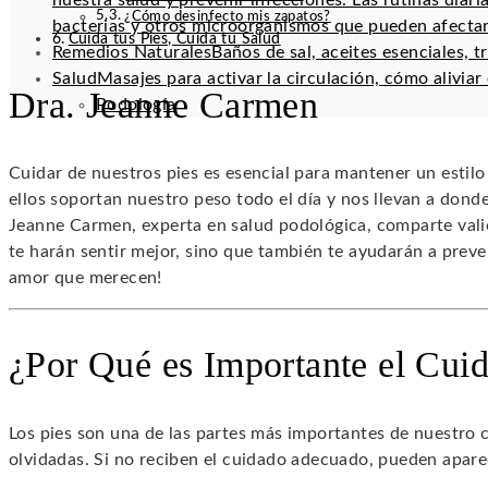
nuestra salud y prevenir infecciones. Las rutinas diar
¿Cómo desinfecto mis zapatos?
bacterias y otros microorganismos que pueden afectar
Cuida tus Pies, Cuida tu Salud
Remedios Naturales
Baños de sal, aceites esenciales, t
Salud
Masajes para activar la circulación, cómo alivia
Dra. Jeanne Carmen
Podología
Cuidar de nuestros pies es esencial para mantener un estil
ellos soportan nuestro peso todo el día y nos llevan a donde 
Jeanne Carmen, experta en salud podológica, comparte val
te harán sentir mejor, sino que también te ayudarán a preve
amor que merecen!
¿Por Qué es Importante el Cuid
Los pies son una de las partes más importantes de nuestro 
olvidadas. Si no reciben el cuidado adecuado, pueden apar