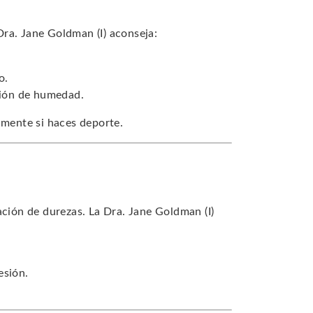
 Dra. Jane Goldman (I) aconseja:
o.
ación de humedad.
lmente si haces deporte.
ación de durezas. La Dra. Jane Goldman (I)
esión.