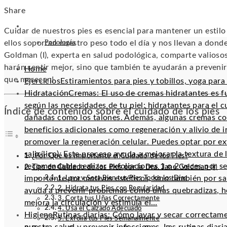
Facebook
Twitter
LinkedIn
Pinterest
Stumbleupon
Email
Share
SALUD
Cuidar de nuestros pies es esencial para mantener un estil
Podología
ellos soportan nuestro peso todo el día y nos llevan a donde
Goldman (I), experta en salud podológica, comparte valioso
harán sentir mejor, sino que también te ayudarán a preveni
Home
que merecen!
Ejercicios
Estiramientos para pies y tobillos, yoga para p
Hidratación
Cremas: El uso de cremas hidratantes es f
según las necesidades de tu piel: hidratantes para el 
Índice de contenido sobre el cuidado de los pies
dañadas como los talones. Además, algunas cremas con
beneficios adicionales como regeneración y alivio de ir
promover la regeneración celular. Puedes optar por exf
salicílico). Este proceso ayuda a mejorar la textura de
¿Por Qué es Importante el Cuidado de los Pies?
recomendable realizar exfoliaciones 1 o 2 veces por s
Tips de Cuidado de los Pies por la Dra. Jane Goldman (I)
importante por motivos estéticos, sino también por sa
1. Lava y Seca Bien tus Pies Todos los Días
2. Hidrata tus Pies con Regularidad
ayuda a prevenir problemas como uñas quebradizas, ho
3. Corta tus Uñas Correctamente
mejora la circulación y estimula el…
4. Usa el Calzado Adecuado
Higiene
Rutinas diarias: Cómo lavar y secar correctam
5. Exfolia tus Pies Semanalmente