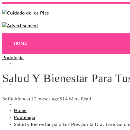
HOME
Podología
EJERCICIOS
Salud Y Bienestar Para Tu
HIDRATACIÓN
Sofía Alencar
10 meses ago
51
4 Mins Read
HIGIENE
Home
Podología
Salud y Bienestar para tus Pies por la Dra. Jane Goldm
REMEDIOS NATURALES