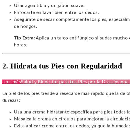
Usar agua tibia y un jabón suave.
Enfocarte en lavar bien entre los dedos.
Asegúrate de secar completamente los pies, especialme
de hongos.
Tip Extra:
Aplica un talco antifúngico si sudas mucho o
horas.
2. Hidrata tus Pies con Regularidad
Leer más
Salud y Bienestar para tus Pies por la Dra. Deanna
La piel de los pies tiende a resecarse más rápido que la de o
durezas:
Usa una crema hidratante específica para pies todas l
Masajea la crema en círculos para mejorar la circulaci
Evita aplicar crema entre los dedos, ya que la humeda