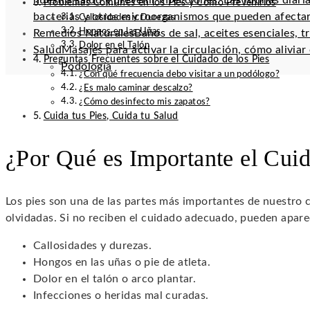
nuestra salud y prevenir infecciones. Las rutinas diar
Problemas Comunes en los Pies y Cómo Prevenirlos
bacterias y otros microorganismos que pueden afectar
Callosidades y Durezas
Hongos en las Uñas
Remedios Naturales
Baños de sal, aceites esenciales, t
Dolor en el Talón
Salud
Masajes para activar la circulación, cómo alivia
Preguntas Frecuentes sobre el Cuidado de los Pies
Podología
¿Con qué frecuencia debo visitar a un podólogo?
¿Es malo caminar descalzo?
¿Cómo desinfecto mis zapatos?
Cuida tus Pies, Cuida tu Salud
¿Por Qué es Importante el Cuid
Los pies son una de las partes más importantes de nuestro 
olvidadas. Si no reciben el cuidado adecuado, pueden apar
Callosidades y durezas.
Hongos en las uñas o pie de atleta.
Dolor en el talón o arco plantar.
Infecciones o heridas mal curadas.