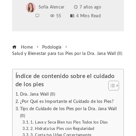
Sofía Alencar
7 años ago
55
4 Mins Read
Home
Podología
Salud y Bienestar para tus Pies por la Dra. Jana Wall (II)
Índice de contenido sobre el cuidado
de los pies
ebook
Dra. Jana Wall (II)
ter
¿Por Qué es Importante el Cuidado de los Pies?
Tips de Cuidado de los Pies por la Dra. Jana Wall
(II)
edIn
1. Lava y Seca Bien tus Pies Todos los Días
2. Hidrata tus Pies con Regularidad
erest
3. Corta tus Uñas Correctamente