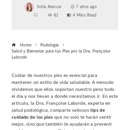
Sofía Alencar
7 años ago
81
4 Mins Read
Home
Podología
Salud y Bienestar para tus Pies por la Dra. Françoise
Laborde
Cuidar de nuestros pies es esencial para
mantener un estilo de vida saludable. A menudo
ebook
olvidamos que ellos soportan nuestro peso todo
el día y nos llevan a donde necesitamos ir. En este
ter
artículo, la Dra. Françoise Laborde, experta en
salud podológica, comparte valiosos
tips de
cuidado de los pies
que no solo te harán sentir
edIn
mejor, sino que también te ayudarán a prevenir