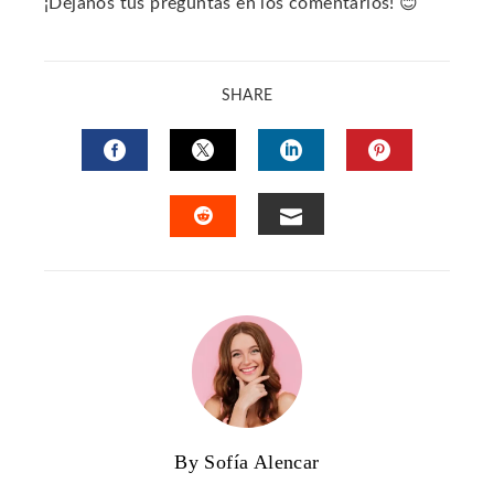
¡Déjanos tus preguntas en los comentarios! 😊
SHARE
FACEBOOK
TWITTER
LINKEDIN
PINTERES
EMAIL
STUMBLEUPON
By Sofía Alencar