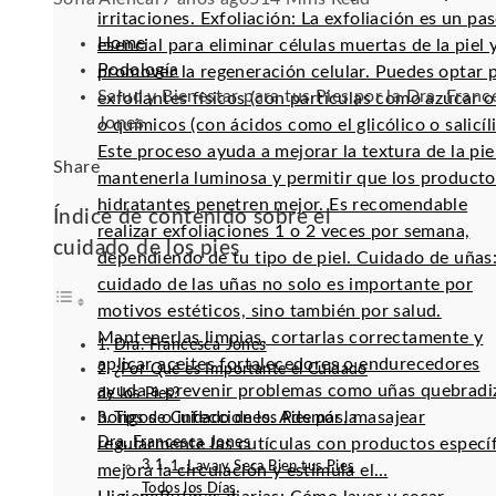
irritaciones. Exfoliación: La exfoliación es un pa
Home
esencial para eliminar células muertas de la piel 
Podología
promover la regeneración celular. Puedes optar 
Salud y Bienestar para tus Pies por la Dra. Franc
exfoliantes físicos (con partículas como azúcar o 
Jones
o químicos (con ácidos como el glicólico o salicíli
Este proceso ayuda a mejorar la textura de la pie
Facebook
Twitter
LinkedIn
Pinterest
Stumbleupon
Email
Share
mantenerla luminosa y permitir que los producto
hidratantes penetren mejor. Es recomendable
Índice de contenido sobre el
realizar exfoliaciones 1 o 2 veces por semana,
cuidado de los pies
dependiendo de tu tipo de piel. Cuidado de uñas:
cuidado de las uñas no solo es importante por
motivos estéticos, sino también por salud.
Mantenerlas limpias, cortarlas correctamente y
Dra. Francesca Jones
aplicar aceites fortalecedores o endurecedores
¿Por Qué es Importante el Cuidado
ayuda a prevenir problemas como uñas quebradi
de los Pies?
hongos o infecciones. Además, masajear
Tips de Cuidado de los Pies por la
Dra. Francesca Jones
regularmente las cutículas con productos especí
1. Lava y Seca Bien tus Pies
mejora la circulación y estimula el…
Todos los Días