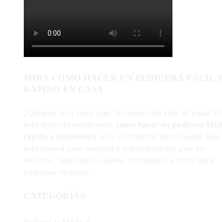
MIRA COMO HACER UN PEDICURA FÁCIL 
RÁPIDO EN CASA
¿Quieres lucir unos pies hermosos sin salir de casa? E
este video te mostramos
cómo hacer un pedicura fácil
rápido y económico
en la comodidad de tu hogar. Sig
este paso a paso sencillo y transforma tus pies en
minutos, dejándolos suaves, hidratados y listos para
cualquier ocasión.
CATEGORÍAS