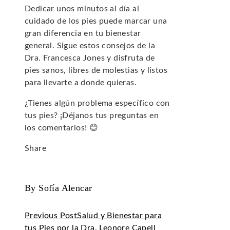
Dedicar unos minutos al día al
cuidado de los pies puede marcar una
gran diferencia en tu bienestar
general. Sigue estos consejos de la
Dra. Francesca Jones y disfruta de
pies sanos, libres de molestias y listos
para llevarte a donde quieras.
¿Tienes algún problema específico con
tus pies? ¡Déjanos tus preguntas en
los comentarios! 😊
Share
Facebook
Twitter
LinkedIn
Pinterest
Stumbleupon
Email
By Sofía Alencar
Previous Post
Salud y Bienestar para
tus Pies por la Dra. Leonore Capell