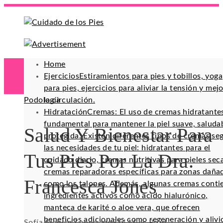
Home
Ejercicios
Estiramientos para pies y tobillos, yoga
para pies, ejercicios para aliviar la tensión y mej
Podología
la circulación.
Hidratación
Cremas: El uso de cremas hidratante
fundamental para mantener la piel suave, saluda
Salud Y Bienestar Para
protegida. Existen diferentes tipos de cremas se
las necesidades de tu piel: hidratantes para el
Tus Pies Por La Dra.
cuidado diario, cremas nutritivas para pieles sec
cremas reparadoras específicas para zonas daña
Francesca Jones
como los talones. Además, algunas cremas conti
ingredientes activos como ácido hialurónico,
manteca de karité o aloe vera, que ofrecen
beneficios adicionales como regeneración y alivi
Sofía Alencar
7 años ago
51
4 Mins Read