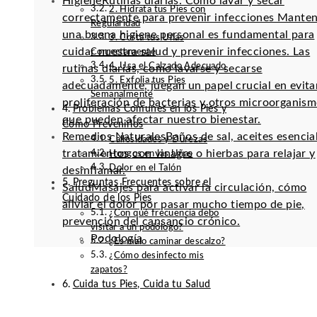
Higiene
Rutinas diarias: Cómo lavar y secar
2. Hidrata tus Pies con
correctamente para prevenir infecciones Mante
Regularidad
una buena higiene personal es fundamental para
3. Corta tus Uñas
cuidar nuestra salud y prevenir infecciones. Las
Correctamente
4. Usa el Calzado Adecuado
rutinas diarias, como lavarse y secarse
5. Exfolia tus Pies
adecuadamente, juegan un papel crucial en evitar
Semanalmente
proliferación de bacterias y otros microorganis
Problemas Comunes en los Pies y
que pueden afectar nuestro bienestar.
Cómo Prevenirlos
Remedios Naturales
Baños de sal, aceites esencia
Callosidades y Durezas
tratamientos con vinagre o hierbas para relajar y
Hongos en las Uñas
Dolor en el Talón
desinflamar.
Preguntas Frecuentes sobre el
Salud
Masajes para activar la circulación, cómo
Cuidado de los Pies
aliviar el dolor por pasar mucho tiempo de pie,
¿Con qué frecuencia debo
prevención del cansancio crónico.
visitar a un podólogo?
Podología
¿Es malo caminar descalzo?
¿Cómo desinfecto mis
zapatos?
Cuida tus Pies, Cuida tu Salud