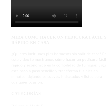
MIRA COMO HACER UN PEDICURA FÁCIL 
RÁPIDO EN CASA
¿Quieres lucir unos pies hermosos sin salir de casa? E
este video te mostramos
cómo hacer un pedicura fácil
rápido y económico
en la comodidad de tu hogar. Sig
este paso a paso sencillo y transforma tus pies en
minutos, dejándolos suaves, hidratados y listos para
cualquier ocasión.
CATEGORÍAS