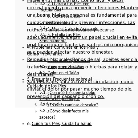
Higiene
Rutinas diarias: Cómo lavar y secar
2. Hidrata tus Pies con
correctamente para prevenir infecciones Mante
Regularidad
una buena higiene personal es fundamental para
3. Corta tus Uñas
cuidar nuestra salud y prevenir infecciones. Las
Correctamente
4. Usa el Calzado Adecuado
rutinas diarias, como lavarse y secarse
5. Exfolia tus Pies
adecuadamente, juegan un papel crucial en evitar
Semanalmente
proliferación de bacterias y otros microorganis
Problemas Comunes en los Pies y
que pueden afectar nuestro bienestar.
Cómo Prevenirlos
Remedios Naturales
Baños de sal, aceites esencia
Callosidades y Durezas
tratamientos con vinagre o hierbas para relajar y
Hongos en las Uñas
Dolor en el Talón
desinflamar.
Preguntas Frecuentes sobre el
Salud
Masajes para activar la circulación, cómo
Cuidado de los Pies
aliviar el dolor por pasar mucho tiempo de pie,
¿Con qué frecuencia debo
prevención del cansancio crónico.
visitar a un podólogo?
Podología
¿Es malo caminar descalzo?
¿Cómo desinfecto mis
zapatos?
Cuida tus Pies, Cuida tu Salud