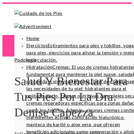
Home
Ejercicios
Estiramientos para pies y tobillos, yoga
para pies, ejercicios para aliviar la tensión y mej
Podología
la circulación.
Hidratación
Cremas: El uso de cremas hidratante
fundamental para mantener la piel suave, saluda
Salud Y Bienestar Para
protegida. Existen diferentes tipos de cremas se
las necesidades de tu piel: hidratantes para el
Tus Pies Por La Dra.
cuidado diario, cremas nutritivas para pieles sec
cremas reparadoras específicas para zonas daña
Denise Capezza
como los talones. Además, algunas cremas conti
ingredientes activos como ácido hialurónico,
manteca de karité o aloe vera, que ofrecen
beneficios adicionales como regeneración y alivi
Sofía Alencar
7 años ago
72
4 Mins Read