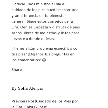
Dedicar unos minutos al día al
cuidado de los pies puede marcar una
gran diferencia en tu bienestar
general. Sigue estos consejos de la
Dra. Denise Capezza y disfruta de pies
sanos, libres de molestias y listos para
llevarte a donde quieras.
¿Tienes algún problema específico con
tus pies? ¡Déjanos tus preguntas en
los comentarios! 😊
Share
Facebook
Twitter
LinkedIn
Pinterest
Stumbleupon
Email
By Sofía Alencar
Previous Post
Cuidado de los Pies por
la Dra. Enku Gubaie