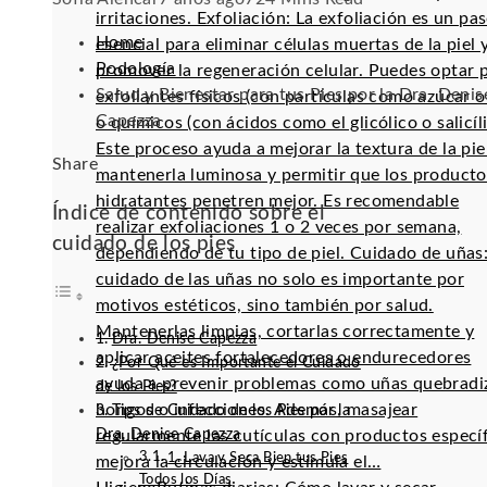
irritaciones. Exfoliación: La exfoliación es un pa
Home
esencial para eliminar células muertas de la piel 
Podología
promover la regeneración celular. Puedes optar 
Salud y Bienestar para tus Pies por la Dra. Denis
exfoliantes físicos (con partículas como azúcar o 
Capezza
o químicos (con ácidos como el glicólico o salicíli
Este proceso ayuda a mejorar la textura de la pie
Facebook
Twitter
LinkedIn
Pinterest
Stumbleupon
Email
Share
mantenerla luminosa y permitir que los producto
hidratantes penetren mejor. Es recomendable
Índice de contenido sobre el
realizar exfoliaciones 1 o 2 veces por semana,
cuidado de los pies
dependiendo de tu tipo de piel. Cuidado de uñas:
cuidado de las uñas no solo es importante por
motivos estéticos, sino también por salud.
Mantenerlas limpias, cortarlas correctamente y
Dra. Denise Capezza
aplicar aceites fortalecedores o endurecedores
¿Por Qué es Importante el Cuidado
ayuda a prevenir problemas como uñas quebradi
de los Pies?
hongos o infecciones. Además, masajear
Tips de Cuidado de los Pies por la
Dra. Denise Capezza
regularmente las cutículas con productos especí
1. Lava y Seca Bien tus Pies
mejora la circulación y estimula el…
Todos los Días