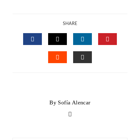
SHARE
FACEBOOK
TWITTER
LINKEDIN
PINTERES
STUMBLEUPON
EMAIL
By Sofía Alencar