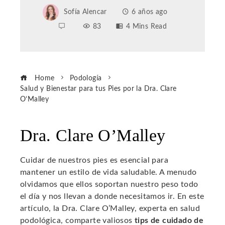
Sofía Alencar
6 años ago
83
4 Mins Read
Home
Podología
Salud y Bienestar para tus Pies por la Dra. Clare
O’Malley
Dra. Clare O’Malley
ebook
Cuidar de nuestros pies es esencial para
mantener un estilo de vida saludable. A menudo
ter
olvidamos que ellos soportan nuestro peso todo
el día y nos llevan a donde necesitamos ir. En este
edIn
artículo, la Dra. Clare O’Malley, experta en salud
podológica, comparte valiosos
tips de cuidado de